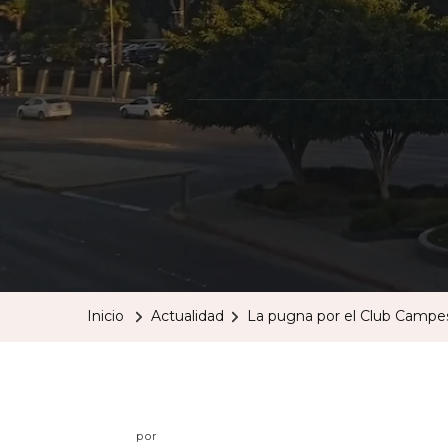
Inicio
Actualidad
La pugna por el Club Campes
por