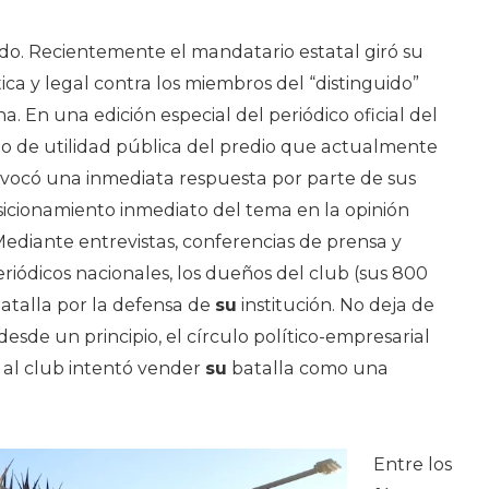
Lucha
Entre
ado. Recientemente el mandatario estatal giró su
Señoritos
a y legal contra los miembros del “distinguido”
Y
. En una edición especial del periódico oficial del
Nada
to de utilidad pública del predio que actualmente
Más
rovocó una inmediata respuesta por parte de sus
sicionamiento inmediato del tema en la opinión
 Mediante entrevistas, conferencias de prensa y
eriódicos nacionales, los dueños del club (sus 800
atalla por la defensa de
su
institución. No deja de
esde un principio, el círculo político-empresarial
 al club intentó vender
su
batalla como una
Entre los