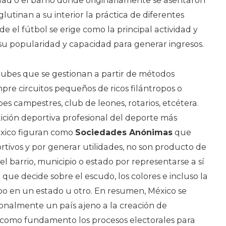
dad o el barrio donde originariamente se asentaron
utinan a su interior la práctica de diferentes
de el fútbol se erige como la principal actividad y
 su popularidad y capacidad para generar ingresos.
lubes que se gestionan a partir de métodos
mpre circuitos pequeños de ricos filántropos o
bes campestres, club de leones, rotarios, etcétera.
ición deportiva profesional del deporte más
éxico figuran como
Sociedades Anónimas
que
tivos y por generar utilidades, no son producto de
 barrio, municipio o estado por representarse a sí
ue decide sobre el escudo, los colores e incluso la
o en un estado u otro. En resumen, México se
cionalmente un país ajeno a la creación de
 como fundamento los procesos electorales para