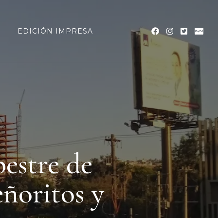
a
EDICIÓN IMPRESA
estre de
eñoritos y