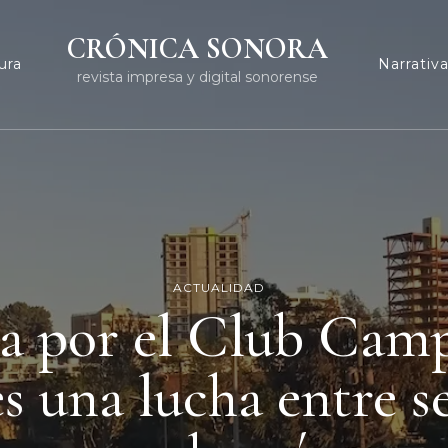
CRÓNICA SONORA
ura
Narrativ
revista impresa y digital sonorense
ACTUALIDAD
a por el Club Camp
s una lucha entre s