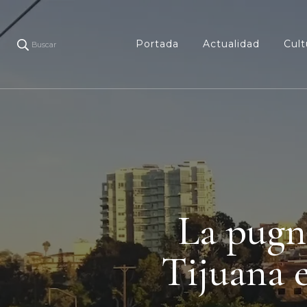
Portada
Actualidad
Cult
Buscar
La pugn
Tijuana e