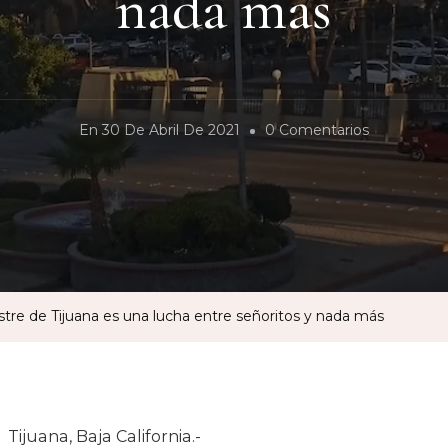
nada más
En
En
30 De Abril De 2021
0 Comentarios
La
Pugna
Por
El
Club
Campestre
tre de Tijuana es una lucha entre señoritos y nada más
De
Tijuana
Es
Una
Tijuana, Baja California.-