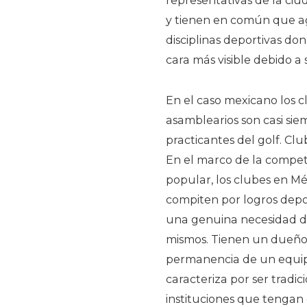
representativas de la ciu
y tienen en común que agl
disciplinas deportivas don
cara más visible debido a
En el caso mexicano los c
asamblearios son casi sie
practicantes del golf. Clu
En el marco de la compet
popular, los clubes en M
compiten por logros depor
una genuina necesidad del
mismos. Tienen un dueño q
permanencia de un equip
caracteriza por ser tradi
instituciones que tengan