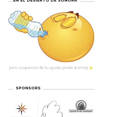
EN EL DESIERTO DE SONORA
ntos
nos
res
ión
pero ocupamos de tu ayuda, pícale al emoji
SPONSORS