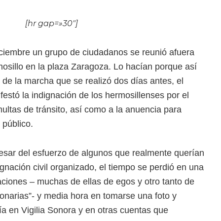
Hacer
Movimie
[hr gap=»30″]
Ciudada
Perdedo
ciembre un grupo de ciudadanos se reunió afuera
Y
osillo en la plaza Zaragoza. Lo hacían porque así
De
 de la marcha que se realizó dos días antes, el
Eyaculac
festó la indignación de los hermosillenses por el
Precoz
ultas de tránsito, así como a la anuencia para
 público.
sar del esfuerzo de algunos que realmente querían
gnación civil organizado, el tiempo se perdió en una
ciones – muchas de ellas de egos y otro tanto de
cionarias”- y media hora en tomarse una foto y
ía en Vigilia Sonora y en otras cuentas que