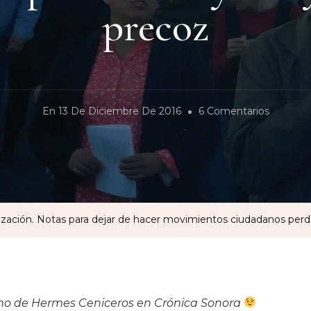
precoz
En
En
13 De Diciembre De 2016
6 Comentarios
Menos
Arengas
Y
Más
Organiza
ación. Notas para dejar de hacer movimientos ciudadanos perd
Notas
Para
Dejar
De
no de Hermes Ceniceros en Crónica Sonora