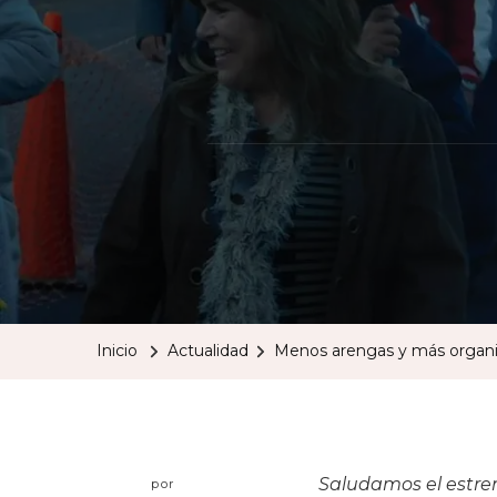
Inicio
Actualidad
Menos arengas y más organiz
Saludamos el estre
por