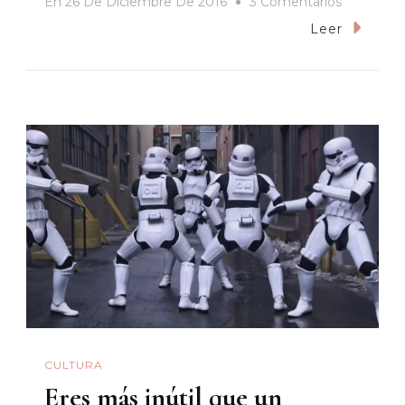
En
En
26 De Diciembre De 2016
3 Comentarios
‘Sing,
Leer
Ven
Y
Canta’:
Un
Musical
A
Lo
Bestia
CULTURA
Eres más inútil que un