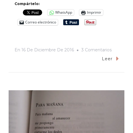
Compártelo:
WhatsApp
Imprimir
Correo electrónico
En
En
16 De Diciembre De 2016
3 Comentarios
Álvaro
Leer
Obregón
Tapia:
Un
Gobernad
Nacido
En
El
Castillo