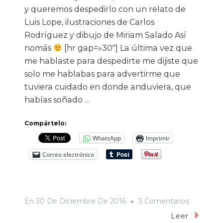
y queremos despedirlo con un relato de
Luis Lope, ilustraciones de Carlos
Rodríguez y dibujo de Miriam Salado Así
nomás
[hr gap=»30″] La última vez que
me hablaste para despedirte me dijiste que
solo me hablabas para advertirme que
tuviera cuidado en donde anduviera, que
habías soñado …
Compártelo:
WhatsApp
Imprimir
Correo electrónico
En
En
30 De Diciembre De 2016
3 Comentarios
Sueño
Leer