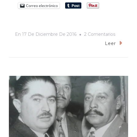
Correo electrónico
En
En
17 De Diciembre De 2016
2 Comentarios
Una
Leer
Plaga
Serena
On
Board