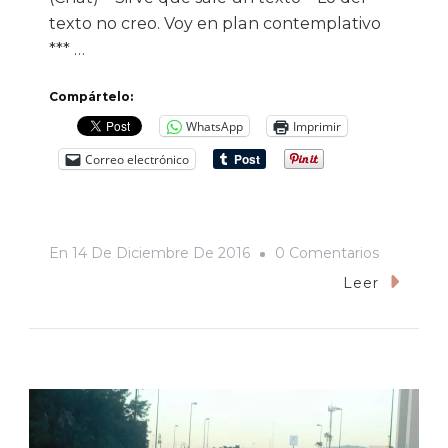
texto no creo. Voy en plan contemplativo
*** …
Compártelo:
WhatsApp
Imprimir
Correo electrónico
En
En
14 De Diciembre De 2016
0 Comentarios
Fuimos
Leer
Con
Los
Militares