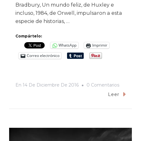
Bradbury, Un mundo feliz, de Huxley e
incluso, 1984, de Orwell, impulsaron a esta
especie de historias, …
Compártelo:
WhatsApp
Imprimir
Correo electrónico
En
En
14 De Diciembre De 2016
0 Comentarios
La
Leer
Llegada:
¡Es
La
Neta
Del