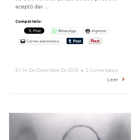
aceptó dar …
Compártelo:
WhatsApp
Imprimir
Correo electrónico
En
En
14 De Diciembre De 2016
2 Comentarios
“Quiero
Leer
Borrar
El
Yo
Del
Poeta”:
Entrevista