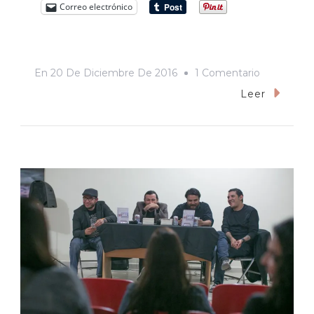
Correo electrónico
En
En
20 De Diciembre De 2016
1 Comentario
El
Leer
Charalero
Era
Mi
Camarada
Y
Fue
Amigo
De
Mi
Tata