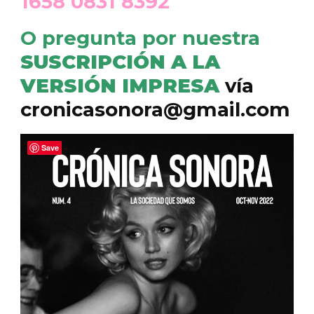
1658 0831 8392
O pregunta por nuestra
SUSCRIPCIÓN A LA
VERSIÓN IMPRESA
vía
cronicasonora@gmail.com
Save