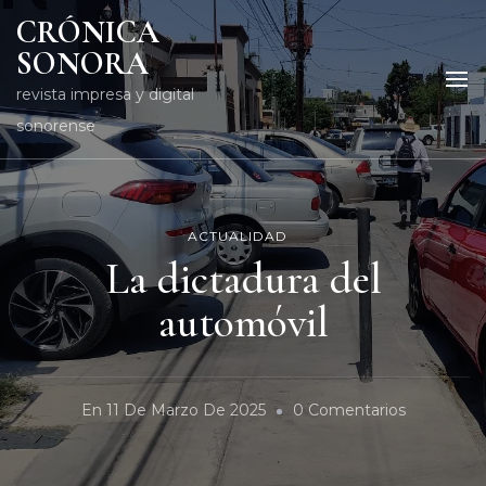
CRÓNICA
SONORA
revista impresa y digital
sonorense
ACTUALIDAD
La dictadura del
automóvil
En
En
11 De Marzo De 2025
0 Comentarios
La
Dictadura