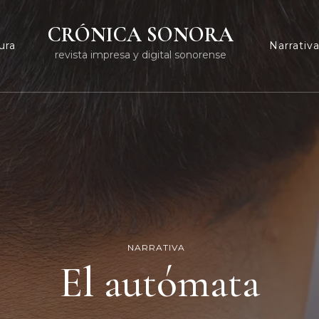
CRÓNICA SONORA
ura
Narrativ
revista impresa y digital sonorense
NARRATIVA
El autómata