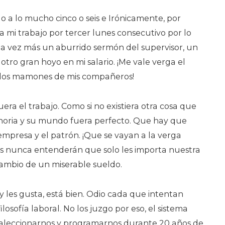
 a lo mucho cinco o seis e Irónicamente, por
 mi trabajo por tercer lunes consecutivo por lo
 vez más un aburrido sermón del supervisor, un
otro gran hoyo en mi salario. ¡Me vale verga el
y los mamones de mis compañeros!
era el trabajo. Como si no existiera otra cosa que
noria y su mundo fuera perfecto. Que hay que
empresa y el patrón. ¡Que se vayan a la verga
s nunca entenderán que solo les importa nuestra
cambio de un miserable sueldo.
 y les gusta, está bien. Odio cada que intentan
osofía laboral. No los juzgo por eso, el sistema
 aleccionarnos y programarnos durante 20 años de