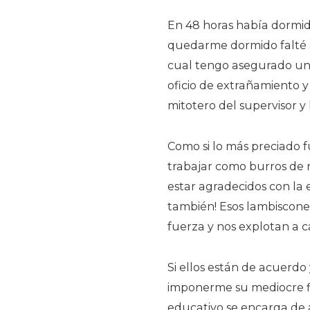
En 48 horas había dormido
quedarme dormido falté a
cual tengo asegurado una
oficio de extrañamiento y 
mitotero del supervisor 
Como si lo más preciado fu
trabajar como burros de 
estar agradecidos con la 
también! Esos lambiscone
fuerza y nos explotan a 
Si ellos están de acuerdo
imponerme su mediocre fil
educativo se encarga de