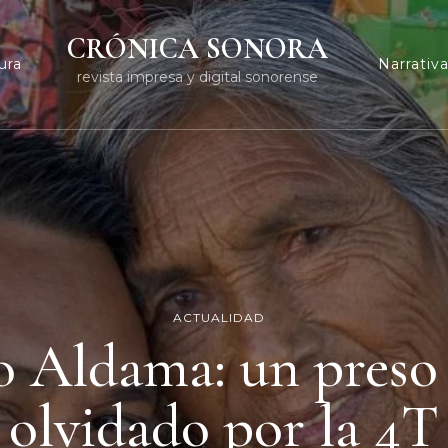
CRÓNICA SONORA
ura
Narrativ
revista impresa y digital sonorense
ACTUALIDAD
o Aldama: un preso 
olvidado por la 4T