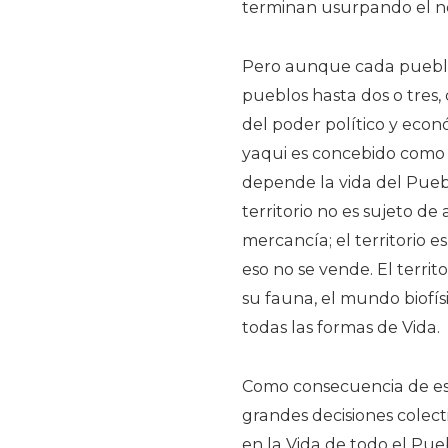
terminan usurpando el no
Pero aunque cada pueblo 
pueblos hasta dos o tres
del poder político y econó
yaqui es concebido como 
depende la vida del Pueblo 
territorio no es sujeto de
mercancía; el territorio e
eso no se vende. El territor
su fauna, el mundo biofís
todas las formas de Vida.
Como consecuencia de est
grandes decisiones colect
en la Vida de todo el Pue