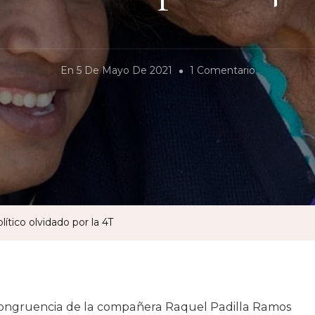
En
En
5 De Mayo De 2021
1 Comentario
Fidencio
Aldama:
Un
Preso
Político
Olvidado
Por
ítico olvidado por la 4T
La
4T
congruencia de la compañera Raquel Padilla Ramos