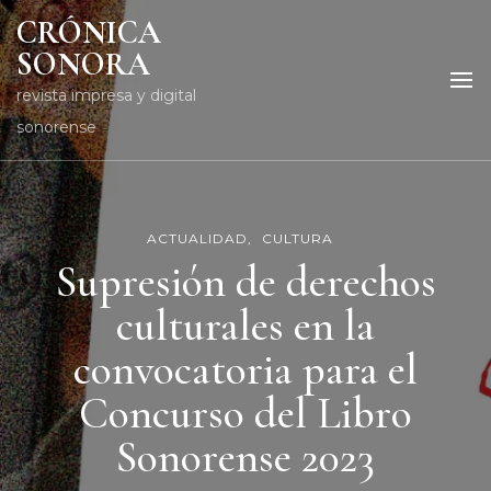
CRÓNICA
SONORA
revista impresa y digital
sonorense
ACTUALIDAD
CULTURA
Supresión de derechos
culturales en la
convocatoria para el
Concurso del Libro
Sonorense 2023