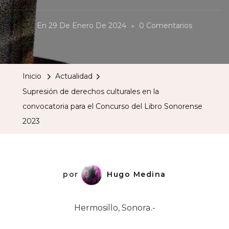
En
En
29 De Enero De 2024
0 Comentarios
Supresión
De
Derechos
Inicio
Actualidad
Culturales
Supresión de derechos culturales en la
En
convocatoria para el Concurso del Libro Sonorense
La
2023
Convocato
Para
El
Concurso
por
Hugo Medina
Del
Libro
Hermosillo, Sonora.-
Sonorens