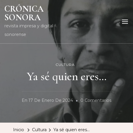
CRÓNICA
SONORA
revista impresa y digital
sonorense
CULTURA
Ya sé quien eres…
En
En
17 De Enero De 2024
0 Comentarios
Ya
Sé
Quien
Inicio
Cultura
Ya sé quien eres…