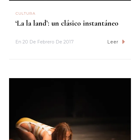
CULTURA
‘La la land’: un clásico instantáneo
En
20 De Febrero De 2017
Leer