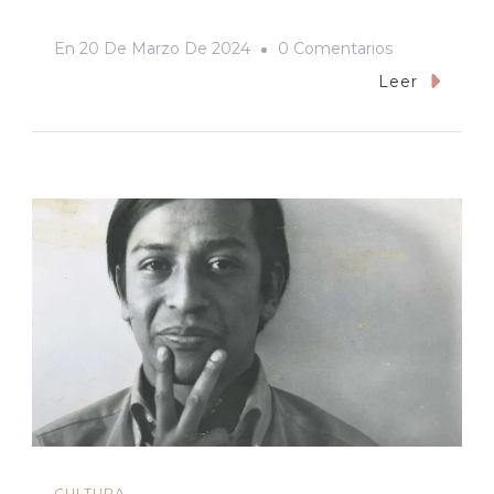
En
En
20 De Marzo De 2024
0 Comentarios
CIUDADES
Leer
SIN
MEMORIA
/
José
Rómulo
Félix
Gastélum,
In
Memoriam
CULTURA