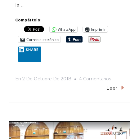
la …
Compártelo:
WhatsApp
Imprimir
Correo electrónico
SHARE
En
En
2 De Octubre De 2018
4 Comentarios
Qué
Leer
Pasó
En
Sonora
Después
Del