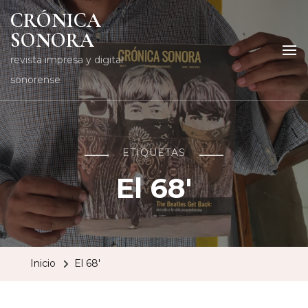
CRÓNICA
SONORA
revista impresa y digital
sonorense
ETIQUETAS
El 68′
Inicio
El 68′