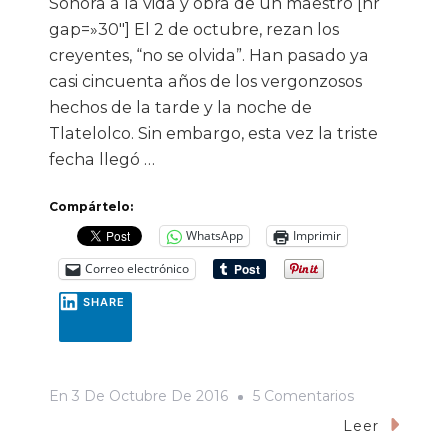
Sonora a la vida y obra de un maestro [hr
gap=»30″] El 2 de octubre, rezan los
creyentes, “no se olvida”. Han pasado ya
casi cincuenta años de los vergonzosos
hechos de la tarde y la noche de
Tlatelolco. Sin embargo, esta vez la triste
fecha llegó …
Compártelo:
WhatsApp
Imprimir
Correo electrónico
SHARE
En
En
3 De Octubre De 2016
5 Comentarios
Luis
Leer