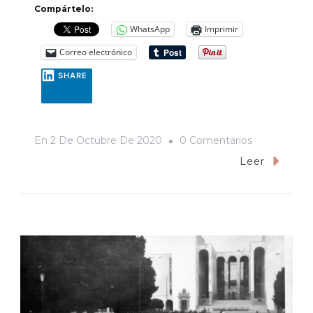
Compártelo:
WhatsApp
Imprimir
Correo electrónico
SHARE
En
En
2 De Octubre De 2020
0 Comentarios
Un
Leer
Documento
Espía
Sobre
El
Movimiento
Del
68