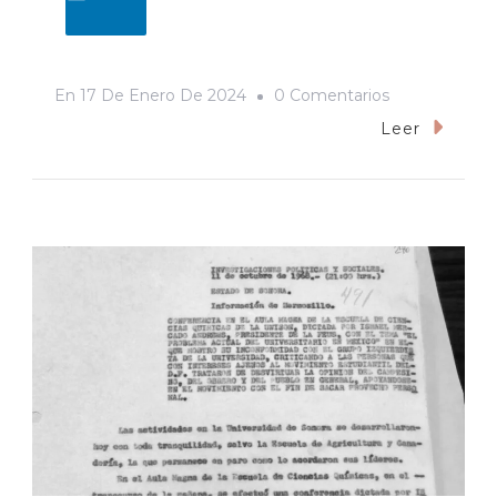
En
En
17 De Enero De 2024
0 Comentarios
Ya
Leer
Sé
Quien
Eres…