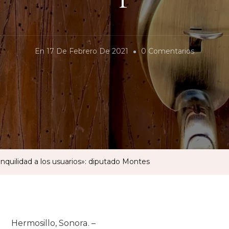
En
En
17 De Febrero De 2021
0 Comentarios
«Ley
Para
Cerrajeros
Traerá
Tranquilid
A
Los
ranquilidad a los usuarios»: diputado Montes
Usuarios»:
Diputado
Montes
Hermosillo, Sonora. –