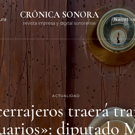
CRÓNICA SONORA
ura
Narrativ
revista impresa y digital sonorense
ACTUALIDAD
errajeros traerá tr
suarios»: diputado 