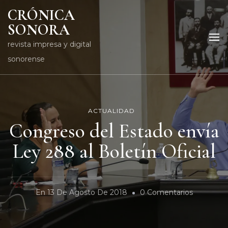
CRÓNICA
SONORA
revista impresa y digital
sonorense
ACTUALIDAD
Congreso del Estado envía
Ley 288 al Boletín Oficial
En
En
13 De Agosto De 2018
0 Comentarios
Congreso
Del