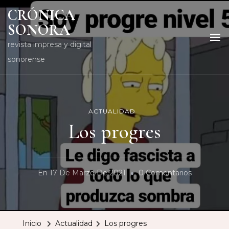
CRÓNICA
SONORA
revista impresa y digital
sonorense
ACTUALIDAD
Los progres
En
En
17 De Marzo De 2021
0 Comentarios
Los
Progres
Inicio
Actualidad
Los progres