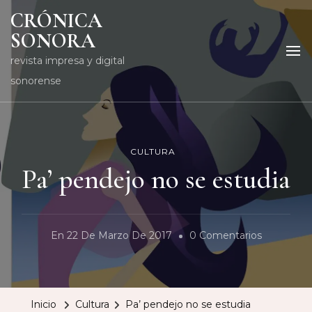
CRÓNICA
SONORA
revista impresa y digital
sonorense
CULTURA
Pa’ pendejo no se estudia
En
En
22 De Marzo De 2017
0 Comentarios
Pa’
Pendejo
No
Inicio
Cultura
Pa’ pendejo no se estudia