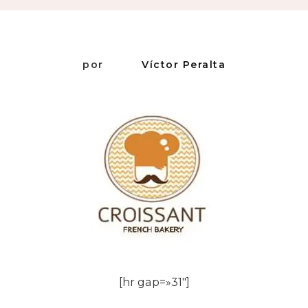
Se
Estudia
por
Víctor Peralta
[hr gap=»31″]