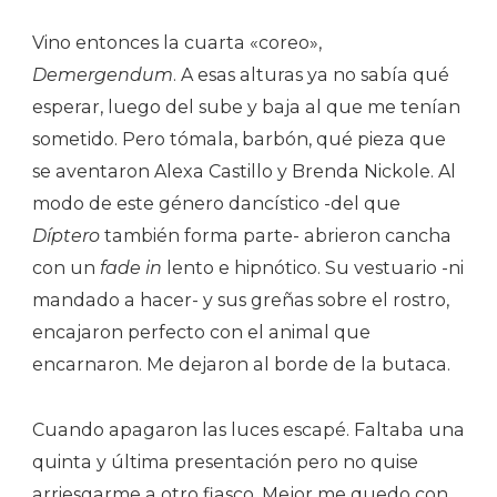
Vino entonces la cuarta «coreo»,
Demergendum
. A esas alturas ya no sabía qué
esperar, luego del sube y baja al que me tenían
sometido. Pero tómala, barbón, qué pieza que
se aventaron Alexa Castillo y Brenda Nickole. Al
modo de este género dancístico -del que
Díptero
también forma parte- abrieron cancha
con un
fade in
lento e hipnótico. Su vestuario -ni
mandado a hacer- y sus greñas sobre el rostro,
encajaron perfecto con el animal que
encarnaron. Me dejaron al borde de la butaca.
Cuando apagaron las luces escapé. Faltaba una
quinta y última presentación pero no quise
arriesgarme a otro fiasco. Mejor me quedo con