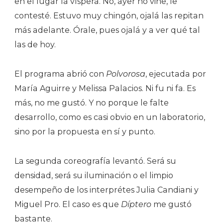
en el lugar la víspera. No, ayer no vine, le
contesté. Estuvo muy chingón, ojalá las repitan
más adelante. Órale, pues ojalá y a ver qué tal
las de hoy.
El programa abrió con
Polvorosa
, ejecutada por
María Aguirre y Melissa Palacios. Ni fu ni fa. Es
más, no me gustó. Y no porque le falte
desarrollo, como es casi obvio en un laboratorio,
sino por la propuesta en sí y punto.
La segunda coreografía levantó. Será su
densidad, será su iluminación o el limpio
desempeño de los interprétes Julia Candiani y
Miguel Pro. El caso es que
Díptero
me gustó
bastante.