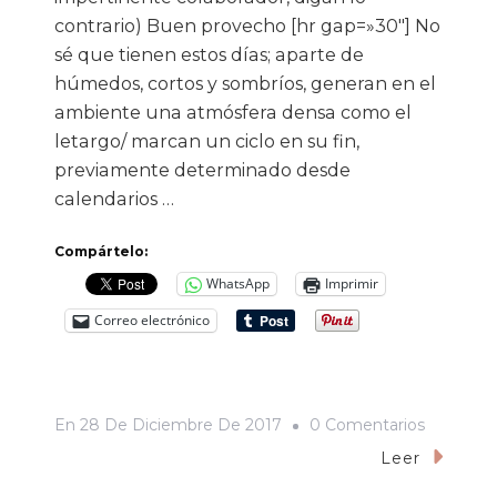
contrario) Buen provecho [hr gap=»30″] No
sé que tienen estos días; aparte de
húmedos, cortos y sombríos, generan en el
ambiente una atmósfera densa como el
letargo/ marcan un ciclo en su fin,
previamente determinado desde
calendarios …
Compártelo:
WhatsApp
Imprimir
Correo electrónico
En
En
28 De Diciembre De 2017
0 Comentarios
El
Leer
Paisaje