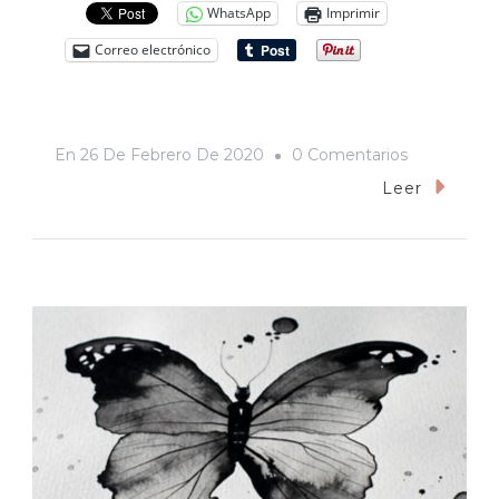
WhatsApp
Imprimir
Correo electrónico
En
En
26 De Febrero De 2020
0 Comentarios
«El
Leer
Llamado
Salvaje»:
Donde
Manda
Naturaleza,
No
Gobierna
Animalero