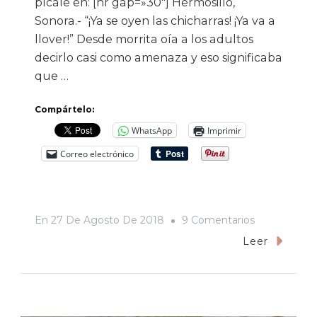
pícale en: [hr gap=»30″] Hermosillo,
Sonora.- “¡Ya se oyen las chicharras! ¡Ya va a
llover!” Desde morrita oía a los adultos
decirlo casi como amenaza y eso significaba
que …
Compártelo:
WhatsApp
Imprimir
Correo electrónico
En
En
27 De Agosto De 2018
9 Comentarios
El
Leer
Sapo
De
Sonora.