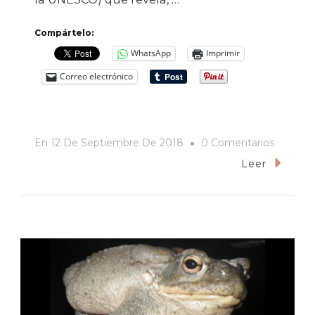
Compártelo:
WhatsApp
Imprimir
Correo electrónico
En
En
12 De Septiembre De 2018
0 Comentarios
Aíslame
Leer
Si
Puedes:
10
Cosas
Que
Quizá
No