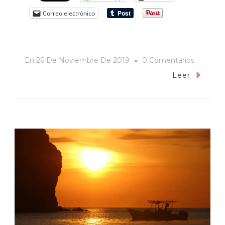
Correo electrónico
En
En
26 De Noviembre De 2019
0 Comentarios
Maripos
Leer
Negra