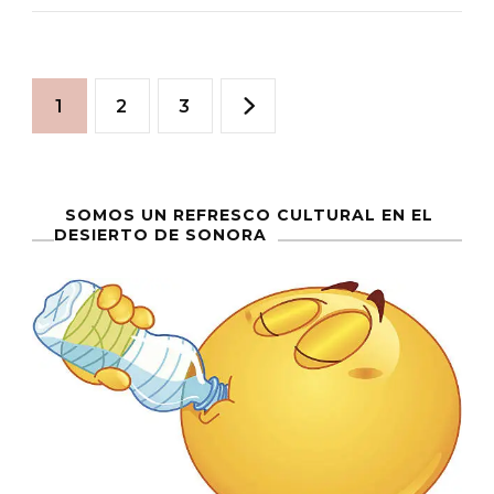
Urbano:
Solsticio
Paginación
De
Página
Página
Página
1
2
3
Diciembr
de
entradas
SOMOS UN REFRESCO CULTURAL EN EL
DESIERTO DE SONORA