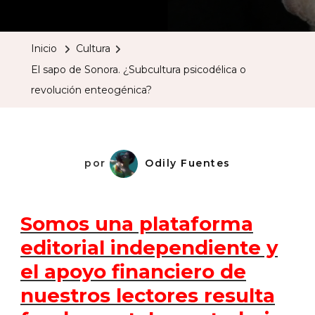
Sapo
De
Inicio
Cultura
Sonora.
El sapo de Sonora. ¿Subcultura psicodélica o
¿Subcultu
revolución enteogénica?
Psicodéli
O
Revoluci
Enteogén
por
Odily Fuentes
Somos una plataforma
editorial independiente y
el apoyo financiero de
nuestros lectores resulta