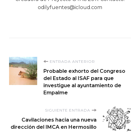
odilyfuentes@icloud.com
Navegación
ENTRADA ANTERIOR
Probable exhorto del Congreso
de
del Estado al ISAF para que
investigue al ayuntamiento de
entradas
Empalme
SIGUIENTE ENTRADA
Cavilaciones hacia una nueva
dirección del IMCA en Hermosillo