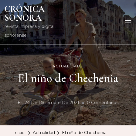
CRÓNICA
SONORA
revista impresa y digital
sonorense
ACTUALIDAD
El niño de Chechenia
En
En
24 De Diciembre De 2021
0 Comentarios
El
Niño
De
Inicio
Actualidad
El niño de Chechenia