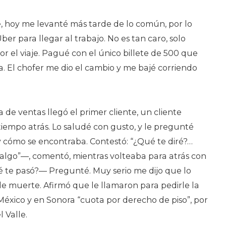
Sur
 hoy me levanté más tarde de lo común, por lo
De
r para llegar al trabajo. No es tan caro, solo
Sonora
r el viaje. Pagué con el único billete de 500 que
. El chofer me dio el cambio y me bajé corriendo
 de ventas llegó el primer cliente, un cliente
iempo atrás. Lo saludé con gusto, y le pregunté
y cómo se encontraba. Contestó: “¿Qué te diré?…
algo”—, comentó, mientras volteaba para atrás con
é te pasó?— Pregunté. Muy serio me dijo que lo
 muerte. Afirmó que le llamaron para pedirle la
xico y en Sonora “cuota por derecho de piso”, por
 Valle.