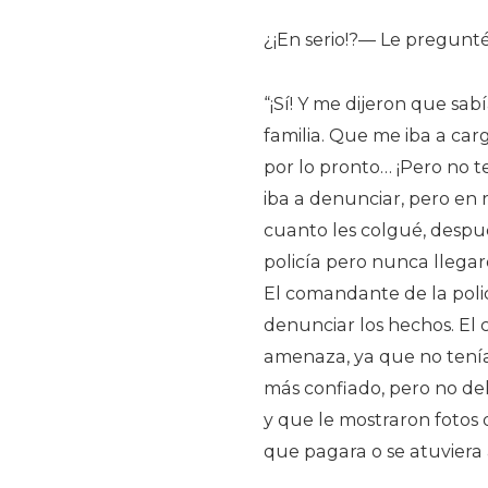
¿¡En serio!?— Le pregunté
“¡Sí! Y me dijeron que sa
familia. Que me iba a car
por lo pronto… ¡Pero no t
iba a denunciar, pero en
cuanto les colgué, despu
policía pero nunca llegaro
El comandante de la polic
denunciar los hechos. El
amenaza, ya que no tenían
más confiado, pero no de
y que le mostraron fotos 
que pagara o se atuviera