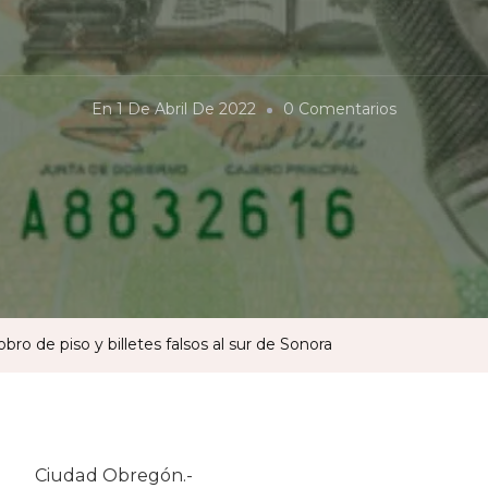
En
En
1 De Abril De 2022
0 Comentarios
¿Amor
Con
Amor
Se
Paga?
Cobro
De
o de piso y billetes falsos al sur de Sonora
Piso
Y
Billetes
Falsos
Ciudad Obregón.-
Al