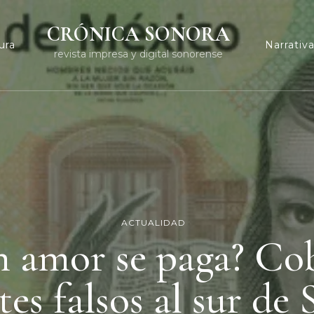
CRÓNICA SONORA
ura
Narrativ
revista impresa y digital sonorense
ACTUALIDAD
 amor se paga? Cob
etes falsos al sur de