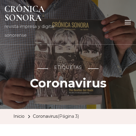
CRÓNICA
SONORA
revista impresa y digital
sonorense
ETIQUETAS
Coronavirus
Inicio
Coronavirus
(Página 3)