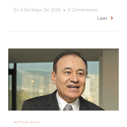
En
En
4 De Mayo De 2020
0 Comentarios
Delatar
Leer
Al
Vecino,
Una
Herramienta
De
Control
Social
Que
El
Ayuntamiento
De
Hermosillo
ACTUALIDAD
Instauró