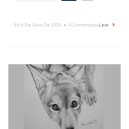
En
En
8 De Junio De 2020
0 Comentarios
Leer
Una
Casa
Grande
En
Juchitán.
Crónica
Sobre
La
Pandemia