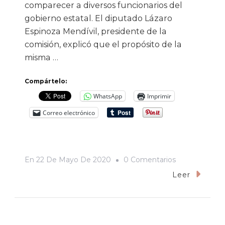
comparecer a diversos funcionarios del
gobierno estatal. El diputado Lázaro
Espinoza Mendívil, presidente de la
comisión, explicó que el propósito de la
misma …
Compártelo:
WhatsApp
Imprimir
Correo electrónico
En
En
22 De Mayo De 2020
0 Comentarios
«Para
Leer
Bien
De
Los