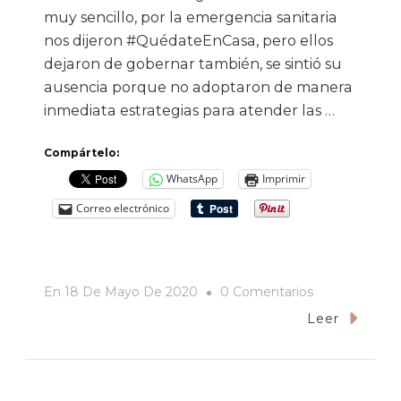
muy sencillo, por la emergencia sanitaria
nos dijeron #QuédateEnCasa, pero ellos
dejaron de gobernar también, se sintió su
ausencia porque no adoptaron de manera
inmediata estrategias para atender las …
Compártelo:
WhatsApp
Imprimir
Correo electrónico
En
En
18 De Mayo De 2020
0 Comentarios
La
Leer
Sesentena