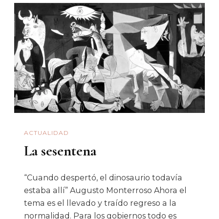
Más
Pobres
Y
Desprotegidos
Crean
Comisión
Especial
COVID-
19
ACTUALIDAD
En
La sesentena
Congreso
De
Sonora
“Cuando despertó, el dinosaurio todavía
estaba allí” Augusto Monterroso Ahora el
tema es el llevado y traído regreso a la
normalidad. Para los gobiernos todo es