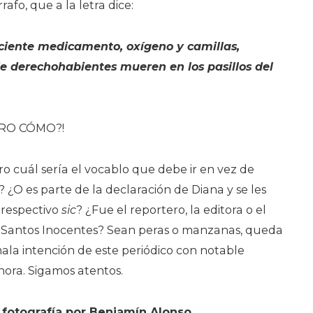
rafo, que a la letra dice:
iciente medicamento, oxígeno y camillas,
de derechohabientes mueren en los pasillos del
ERO CÓMO?!
o cuál sería el vocablo que debe ir en vez de
? ¿O es parte de la declaración de Diana y se les
l respectivo
sic
? ¿Fue el reportero, la editora o el
os Santos Inocentes? Sean peras o manzanas, queda
o mala intención de este periódico con notable
onora. Sigamos atentos.
 fotografía por Benjamín Alonso