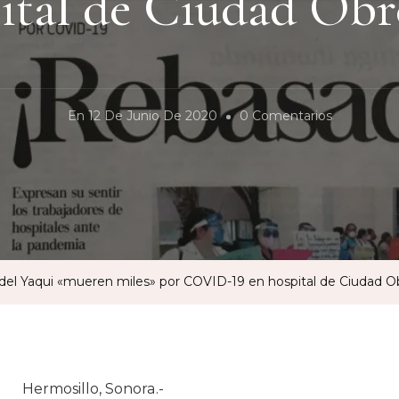
ital de Ciudad Ob
En
En
12 De Junio De 2020
0 Comentarios
Lo
Que
Faltaba:
Según
Diario
Del
o del Yaqui «mueren miles» por COVID-19 en hospital de Ciudad 
Yaqui
«mueren
Miles»
Por
Hermosillo, Sonora.-