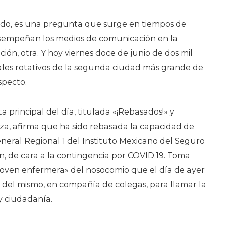
COVID-
19
edo, es una pregunta que surge en tiempos de
En
empeñan los medios de comunicación en la
Hospital
ión, otra. Y hoy viernes doce de junio de dos mil
De
pales rotativos de la segunda ciudad más grande de
Ciudad
specto.
Obregón
ta principal del día, titulada «¡Rebasados!» y
za, afirma que ha sido rebasada la capacidad de
neral Regional 1 del Instituto Mexicano del Seguro
, de cara a la contingencia por COVID.19. Toma
joven enfermera» del nosocomio que el día de ayer
s del mismo, en compañía de colegas, para llamar la
y ciudadanía.