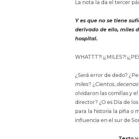
La nota la da el tercer pár
Y es que no se tiene suf
derivado de ello, miles 
hospital.
WHATTT?! ¡¿MILES?! ¡¿P
¿Será error de dedo? ¿Per
miles
? ¿
Cientos
,
decenas
olvidaron las comillas y e
director? ¿O es Día de l
para la historia la pifia 
influencia en el sur de S
Texto y