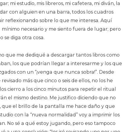
gar; mi estudio, mis libreros, mi cafetera, mi diván, la
dar con alguien en una barra, todos los cuadros
ir reflexionando sobre lo que me interesa. Aquí
mínimo necesario y me siento fuera de lugar; pero
o se diga otra cosa.
cho que me dediqué a descargar tantos libros como
ban, los que podrían llegar a interesarme y los que
zgados con un “¡venga que nunca sobra!”. Desde
revisado más que cinco o seis de ellos, no los he
los cierro a los cinco minutos para repetir el ritual
rán el mismo destino. Me justifico diciendo que no
 que el brillo de la pantalla me hace daño y que
tudio con la “nueva normalidad” voy a imprimir los
an. No sé a qué estoy jugando, pero eso tampoco
ué a una conclusión: “los iré revisando uno por uno