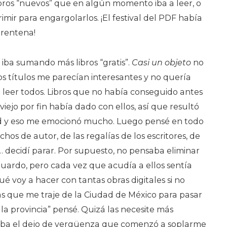
ibros “nuevos” que en algún momento iba a leer, o
imir para engargolarlos. ¡El festival del PDF había
rentena!
iba sumando más libros “gratis”.
Casi un objeto
no
evos títulos me parecían interesantes y no quería
 a leer todos. Libros que no había conseguido antes
 viejo por fin había dado con ellos, así que resultó
d y eso me emocionó mucho. Luego pensé en todo
chos de autor, de las regalías de los escritores, de
… decidí parar. Por supuesto, no pensaba eliminar
guardo, pero cada vez que acudía a ellos sentía
ué voy a hacer con tantas obras digitales si no
as que me traje de la Ciudad de México para pasar
la provincia” pensé. Quizá las necesite más
viaba el dejo de vergüenza que comenzó a soplarme