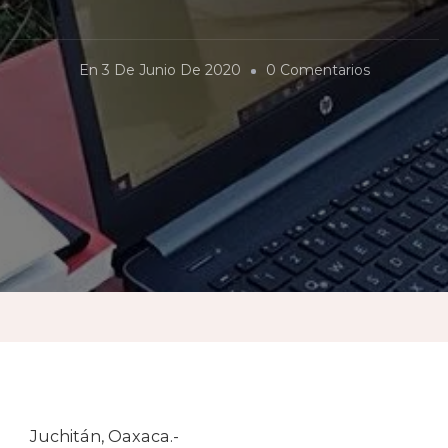
En
En
3 De Junio De 2020
0 Comentarios
El
Festival
Del
PDF
Juchitán, Oaxaca.-