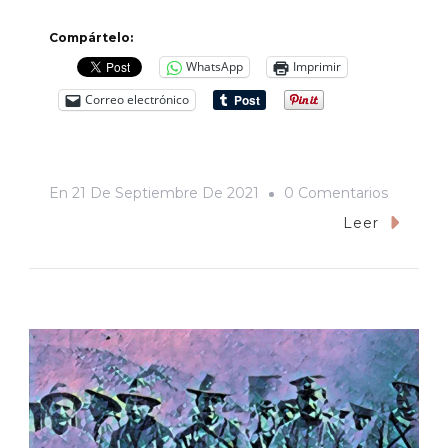
Compártelo:
WhatsApp
Imprimir
Correo electrónico
En
En
21 De Septiembre De 2021
0 Comentarios
Roban
Leer
Placa
De
Monume
A
Juan
Bautista
De