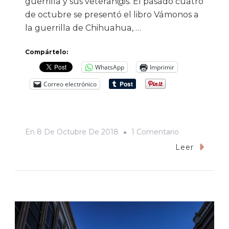
guerrilla y sus veteran@s. El pasado cuatro
de octubre se presentó el libro Vámonos a
la guerrilla de Chihuahua, …
Compártelo:
WhatsApp
Imprimir
Correo electrónico
En
En
8 De Octubre De 2018
1 Comentario
Ciudades
Leer
Sin
Memoria
|
Una
Bala