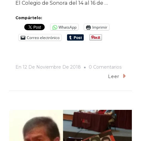
El Colegio de Sonora del 14 al 16 de …
Compártelo:
WhatsApp
Imprimir
Correo electrónico
En
En
12 De Noviembre De 2018
0 Comentarios
Ciudade
Leer
Sin
Memoria
Repensa
El
Sonoris