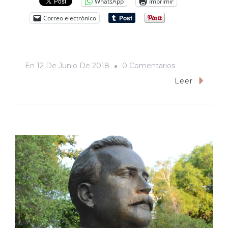
WhatsApp
Imprimir
Correo electrónico
En
En
12 De Junio De 2018
0 Comentarios
Ciudades
Leer
Sin
Memoria:
De
Senadores
A
Gobernadores