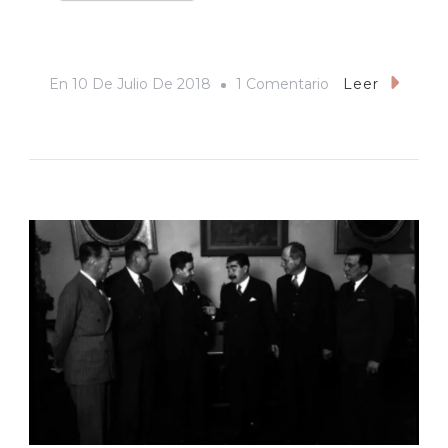
En
En
10 De Julio De 2018
1 Comentario
Leer
Ciudades
Sin
Memoria:
El
Voto
Presidencial
En
Sonora