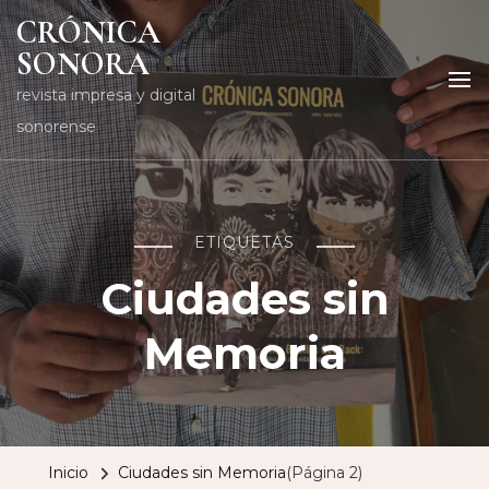
CRÓNICA
SONORA
revista impresa y digital
sonorense
ETIQUETAS
Ciudades sin
Memoria
Inicio
Ciudades sin Memoria
(Página 2)