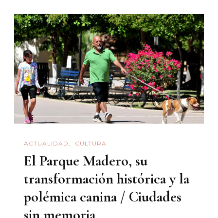
|
El
Palacio
De
Gobiern
Del
Estado
De
Sonora
ACTUALIDAD
CULTURA
El Parque Madero, su
transformación histórica y la
polémica canina / Ciudades
sin memoria