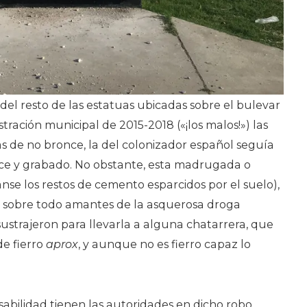
 del resto de las estatuas ubicadas sobre el bulevar
tración municipal de 2015-2018 («¡los malos!») las
as de no bronce, la del colonizador español seguía
once y grabado. No obstante, esta madrugada o
se los restos de cemento esparcidos por el suelo),
 sobre todo amantes de la asquerosa droga
 sustrajeron para llevarla a alguna chatarrera, que
de fierro
aprox
, y aunque no es fierro capaz lo
abilidad tienen las autoridades en dicho robo,