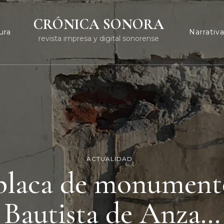
CRÓNICA SONORA
ura
Narrativ
revista impresa y digital sonorense
ACTUALIDAD
placa de monumento
Bautista de Anza…