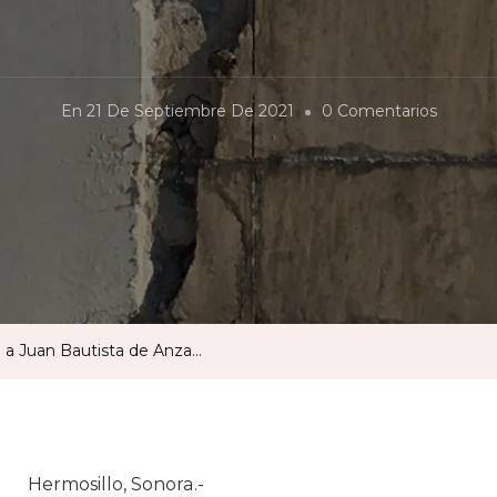
En
En
21 De Septiembre De 2021
0 Comentarios
Roban
Placa
De
Monum
A
Juan
Bautist
a Juan Bautista de Anza…
De
Anza…
Hermosillo, Sonora.-