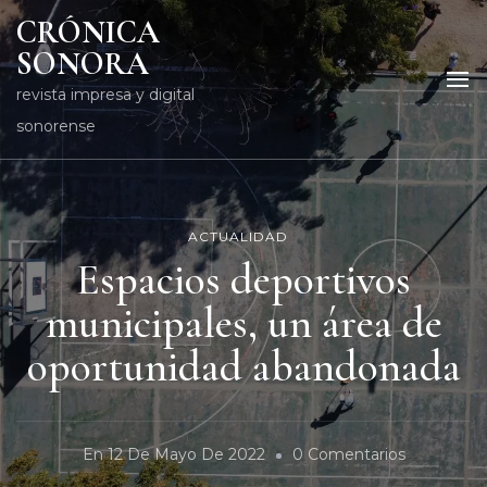
CRÓNICA
SONORA
revista impresa y digital
sonorense
ACTUALIDAD
Espacios deportivos
municipales, un área de
oportunidad abandonada
En
En
12 De Mayo De 2022
0 Comentarios
Espacios