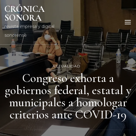
CRÓNICA
SONORA
revista impresa y digital
sonorense
ACTUALIDAD
Congreso exhorta a
gobiernos federal, estatal y
municipales a homologar
criterios ante COVID-19