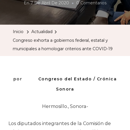
En
En
7 De Abril De 2020
0 Comentarios
Congreso
Exhorta
A
Inicio
Actualidad
Gobiernos
Congreso exhorta a gobiernos federal, estatal y
Federal,
municipales a homologar criterios ante COVID-19
Estatal
Y
Municipales
A
por
Congreso del Estado / Crónica
Homologar
Sonora
Criterios
Ante
Hermosillo., Sonora-
COVID-
19
Los diputados integrantes de la Comisión de