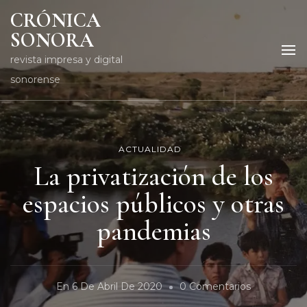
CRÓNICA
SONORA
revista impresa y digital
sonorense
ACTUALIDAD
La privatización de los
espacios públicos y otras
pandemias
En
En
6 De Abril De 2020
0 Comentarios
La