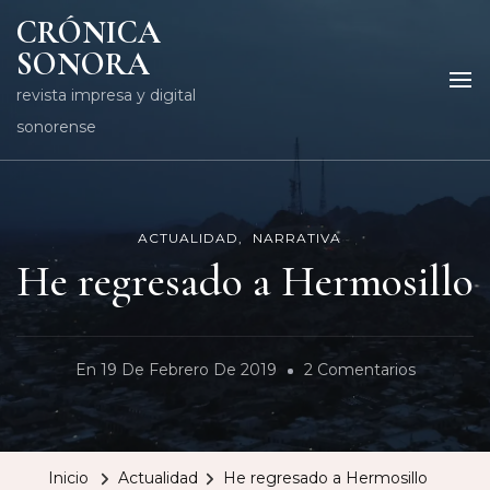
CRÓNICA
SONORA
revista impresa y digital
sonorense
ACTUALIDAD
NARRATIVA
He regresado a Hermosillo
En
En
19 De Febrero De 2019
2 Comentarios
He
Regresad
A
Inicio
Actualidad
He regresado a Hermosillo