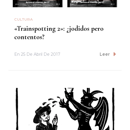
CULTURA
«Trainspotting 2»: ¿jodidos pero
contentos?
En
25 De Abril De 2017
Leer