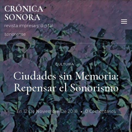
CRÓNICA
SONORA
revista impresa y digital
sonorense
CULTURA
Ciudades sin Memoria:
Repensar el Sonorismo
En
En
12 De Noviembre De 2018
0 Comentarios
Ciudade
Sin