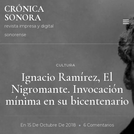
CRÓNICA
SONORA
revista impresa y digital
sonorense
CULTURA
Ignacio Ramírez, El
Nigromante. Invocación
mínima en su bicentenario
En
En
15 De Octubre De 2018
6 Comentarios
Ignacio