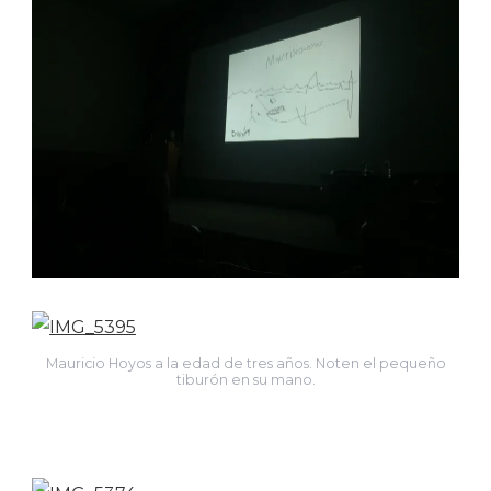
Mauricio Hoyos a la edad de tres años. Noten el pequeño
tiburón en su mano.