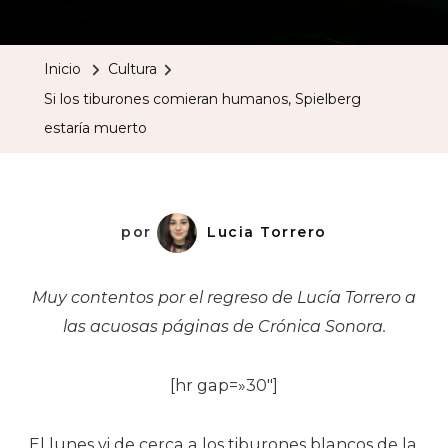
Los
Tiburones
Inicio
Cultura
Comieran
Si los tiburones comieran humanos, Spielberg
Humanos,
estaría muerto
Spielberg
Estaría
Muerto
por
Lucia Torrero
Muy contentos por el regreso de Lucía Torrero a
las acuosas páginas de Crónica Sonora.
[hr gap=»30″]
El lunes vi de cerca a los tiburones blancos de la