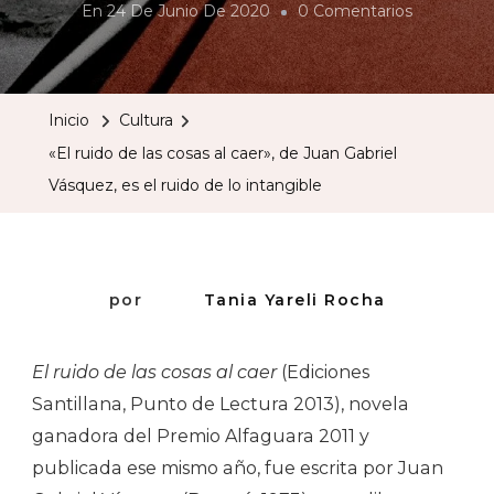
En
En
24 De Junio De 2020
0 Comentarios
«El
Ruido
De
Inicio
Cultura
Las
«El ruido de las cosas al caer», de Juan Gabriel
Cosas
Vásquez, es el ruido de lo intangible
Al
Caer»,
De
Juan
por
Tania Yareli Rocha
Gabriel
Vásquez,
El ruido de las cosas al caer
(Ediciones
Es
Santillana, Punto de Lectura 2013), novela
El
ganadora del Premio Alfaguara 2011 y
Ruido
publicada ese mismo año, fue escrita por Juan
De