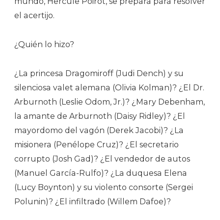
mundo, Hercule Poirot, se prepara para resolver
el acertijo.
¿Quién lo hizo?
¿La princesa Dragomiroff (Judi Dench) y su
silenciosa valet alemana (Olivia Kolman)? ¿El Dr.
Arburnoth (Leslie Odom, Jr.)? ¿Mary Debenham,
la amante de Arburnoth (Daisy Ridley)? ¿El
mayordomo del vagón (Derek Jacobi)? ¿La
misionera (Penélope Cruz)? ¿El secretario
corrupto (Josh Gad)? ¿El vendedor de autos
(Manuel García-Rulfo)? ¿La duquesa Elena
(Lucy Boynton) y su violento consorte (Sergei
Polunin)? ¿El infiltrado (Willem Dafoe)?