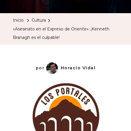
En
El
Inicio
Cultura
Expreso
«Asesinato en el Expreso de Oriente»: ¡Kenneth
De
Branagh es el culpable!
Oriente»
¡Kennet
Branag
Es
por
Horacio Vidal
El
Culpable