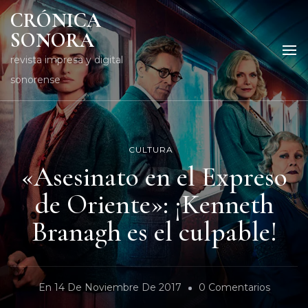
CRÓNICA
SONORA
revista impresa y digital
sonorense
CULTURA
«Asesinato en el Expreso
de Oriente»: ¡Kenneth
Branagh es el culpable!
En
En
14 De Noviembre De 2017
0 Comentarios
«Asesin