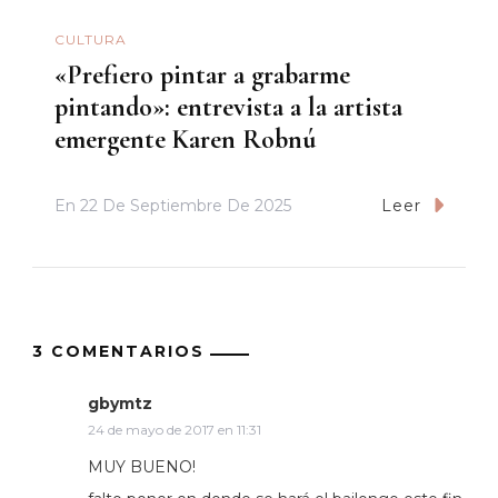
CULTURA
«Prefiero pintar a grabarme
pintando»: entrevista a la artista
emergente Karen Robnú
En
22 De Septiembre De 2025
Leer
3 COMENTARIOS
gbymtz
24 de mayo de 2017 en 11:31
MUY BUENO!