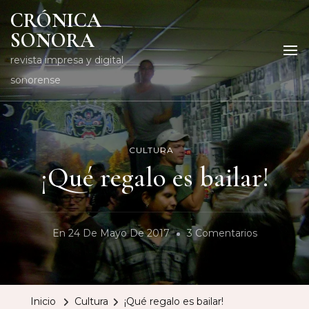
CRÓNICA
SONORA
revista impresa y digital
sonorense
CULTURA
¡Qué regalo es bailar!
En
En
24 De Mayo De 2017
3 Comentarios
¡Qué
Regalo
Es
Inicio
Cultura
¡Qué regalo es bailar!