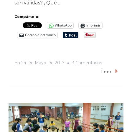
son válidas? ¿Qué …
Compártelo:
WhatsApp
Imprimir
Correo electrónico
En
En
24 De Mayo De 2017
3 Comentarios
¡Qué
Leer
Regalo
Es
Bailar!