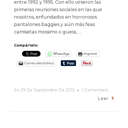
entre 1992 y 1995. Con ello vinieron las
primeras reuniones sociales en las que
nosotros, enfundados en horrorosos
pantalones baggies y aún más feas
camisetas mossimo o guess, …
Compártelo:
WhatsApp
Imprimir
Correo electrónico
En
En
29 De Septiembre De 2015
1 Comentario
Yo
Leer
Presencié
El
Ascenso,