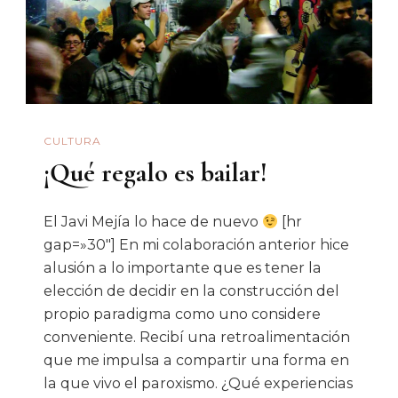
A
Nelli
Grebenkova
Traductora
Del
CULTURA
Ballet
¡Qué regalo es bailar!
Bolshoi
De
Bielorrusia
El Javi Mejía lo hace de nuevo
[hr
gap=»30″] En mi colaboración anterior hice
alusión a lo importante que es tener la
elección de decidir en la construcción del
propio paradigma como uno considere
conveniente. Recibí una retroalimentación
que me impulsa a compartir una forma en
la que vivo el paroxismo. ¿Qué experiencias