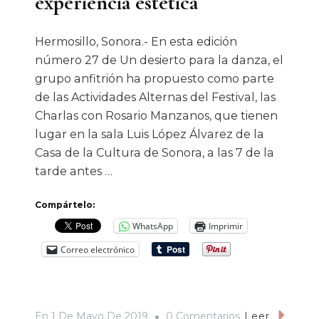
experiencia estética
Hermosillo, Sonora.- En esta edición
número 27 de Un desierto para la danza, el
grupo anfitrión ha propuesto como parte
de las Actividades Alternas del Festival, las
Charlas con Rosario Manzanos, que tienen
lugar en la sala Luis López Álvarez de la
Casa de la Cultura de Sonora, a las 7 de la
tarde antes …
Compártelo:
WhatsApp
Imprimir
Correo electrónico
En
En
1 De Mayo De 2019
0 Comentarios
Leer