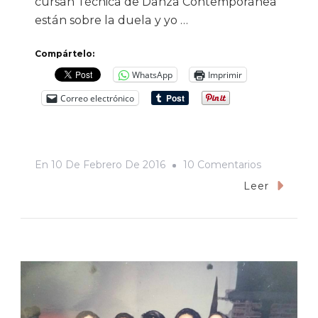
cursan Técnica de Danza Contemporánea
están sobre la duela y yo …
Compártelo:
WhatsApp
Imprimir
Correo electrónico
En
En
10 De Febrero De 2016
10 Comentarios
“O
Leer
Sea,
¿pero
De
Qué
Vive
Un