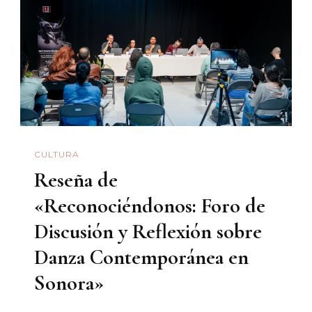
Guerrero
Presente
En
Los
«Eventos
Artísticos
Y
CULTURA
Culturales
Reseña de
De
Educación
«Reconociéndonos: Foro de
Primaria»
Discusión y Reflexión sobre
En
Danza Contemporánea en
Sonora
Sonora»