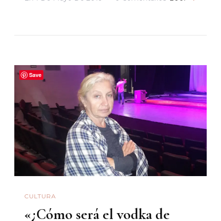
De
La
Conversación
A
La
Save
Experiencia
Estética
CULTURA
«¿Cómo será el vodka de