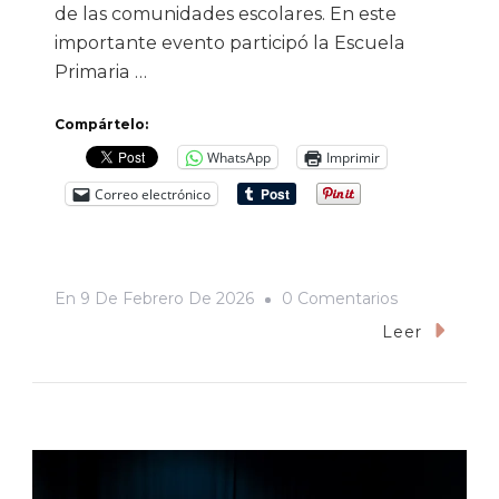
de las comunidades escolares. En este
importante evento participó la Escuela
Primaria …
Compártelo:
WhatsApp
Imprimir
Correo electrónico
En
En
9 De Febrero De 2026
0 Comentarios
La
Leer
Danza
De
La
Costa
De