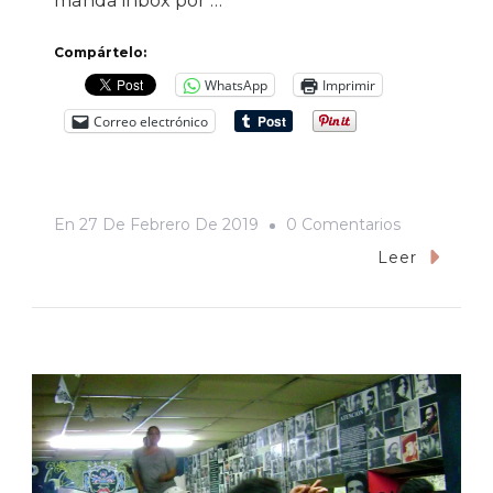
manda inbox por …
Compártelo:
WhatsApp
Imprimir
Correo electrónico
En
En
27 De Febrero De 2019
0 Comentarios
«¿Cómo
Leer
Será
El
Vodka
De
Aquel
Lugar?».
Entrevista