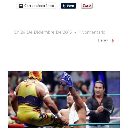
Correo electrónico
En
En
24 De Diciembre De 2015
1 Comentario
La
Leer
Navidad
Es
Un
Trastorno
De
Ansiedad
Generaliza