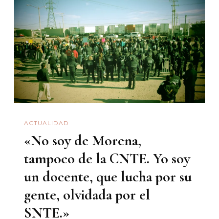
En
Crisis
(financier
Y
Crónica
Sonora
Queriend
Salir
ACTUALIDAD
De
«No soy de Morena,
Ella
tampoco de la CNTE. Yo soy
un docente, que lucha por su
gente, olvidada por el
SNTE.»