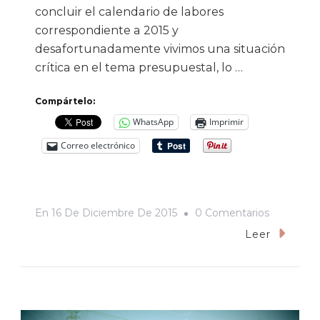
concluir el calendario de labores
correspondiente a 2015 y
desafortunadamente vivimos una situación
crítica en el tema presupuestal, lo …
Compártelo:
WhatsApp
Imprimir
Correo electrónico
En
En
16 De Diciembre De 2015
0 Comentarios
El
Leer
Colegio
De
Sonora
Está