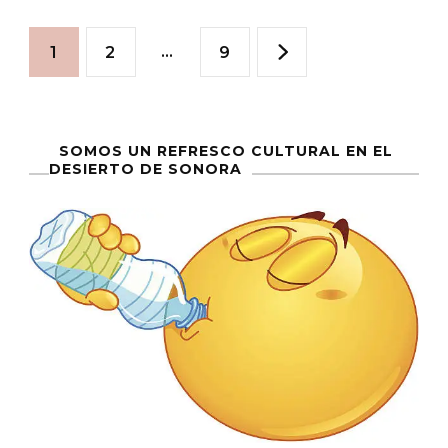
Yuri
Paginación
Zataráin:
Página
Página
…
Página
1
2
9
Una
de
Exhibición
De
entradas
SOMOS UN REFRESCO CULTURAL EN EL
Fuerza
DESIERTO DE SONORA
Excesiva