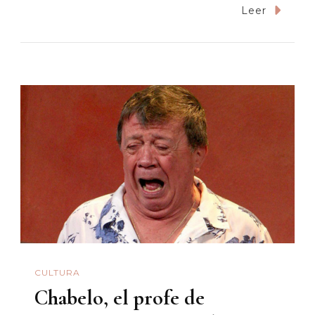
Cuando
Leer
Se
Pierde
La
Vida
Por
No
Tener
Los
Suficient
Pantalon
CULTURA
Chabelo, el profe de