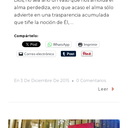
Dios, no sea sino un vaso que nos amolda el
alma perdediza, ero que acaso el alma sólo
advierte en una trasparencia acumulada
que tiñe la noción de Él, …
Compártelo:
WhatsApp
Imprimir
Correo electrónico
En
En
3 De Diciembre De 2015
0 Comentarios
Terceras
Leer
Letras
(primer
Ciclo).
Una