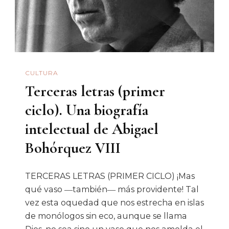
Desnudos”
Crónica
Del
Contacto
Entre
CULTURA
Españoles
Terceras letras (primer
Y
Nativos
ciclo). Una biografía
De
intelectual de Abigael
Las
Bohórquez VIII
Islas
Marianas.
TERCERAS LETRAS (PRIMER CICLO) ¡Mas
qué vaso ―también― más providente! Tal
vez esta oquedad que nos estrecha en islas
de monólogos sin eco, aunque se llama