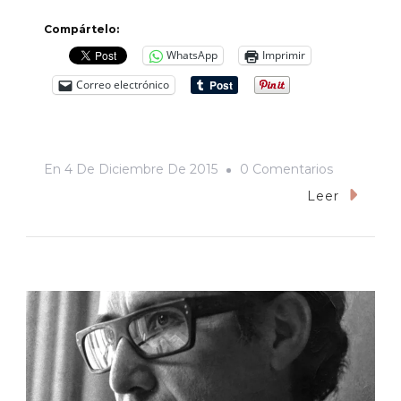
Compártelo:
WhatsApp
Imprimir
Correo electrónico
En
En
4 De Diciembre De 2015
0 Comentarios
“Estos
Leer
Pueblos
No
Conocen
Ley
Alguna
Y
Andan