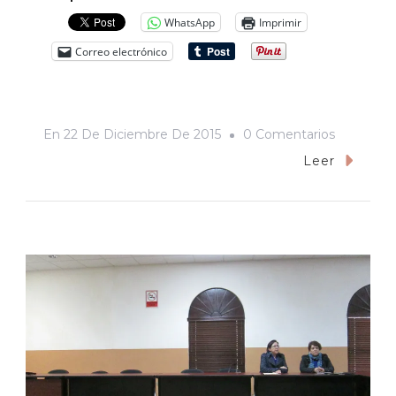
WhatsApp
Imprimir
Correo electrónico
En
En
22 De Diciembre De 2015
0 Comentarios
No
Leer
Exagero
Si
Te
Cuento
Que
Ni
El
Frío
Nos