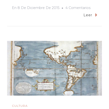
En
En
8 De Diciembre De 2015
4 Comentarios
«No
Leer
Soy
De
Morena,
Tampoco
De
La
CNTE.
Yo
Soy
Un
Docente,
Que
CULTURA
Lucha