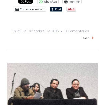
WhatsApp
Imprimir
Correo electrónico
En
En
23 De Diciembre De 2015
0 Comentarios
Blue
Leer
Panther
Vs
Villano
V.
Máscara
Contra
Máscara.