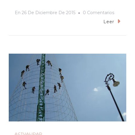
En
En
26 De Diciembre De 2015
0 Comentarios
Chabelo,
Leer
El
Profe
De
Matemáti
Y
Yo:
Todos
«En
Familia»
ACTUALIDAD