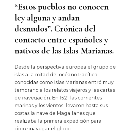
“Estos pueblos no conocen
Por
Su
ley alguna y andan
Gente,
desnudos”. Crónica del
Olvidada
contacto entre españoles y
Por
nativos de las Islas Marianas.
El
SNTE.»
Desde la perspectiva europea el grupo de
islas a la mitad del océano Pacífico
conocidas como Islas Marianas entró muy
temprano a los relatos viajeros y las cartas
de navegación. En 1521 las corrientes
marinas y los vientos llevaron hasta sus
costas la nave de Magallanes que
realizaba la primera expedición para
circunnavegar el globo. …