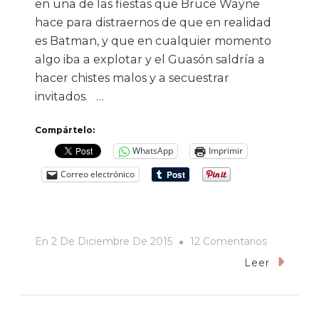
en una de las fiestas que Bruce Wayne
hace para distraernos de que en realidad
es Batman, y que en cualquier momento
algo iba a explotar y el Guasón saldría a
hacer chistes malos y a secuestrar
invitados. …
Compártelo:
WhatsApp
Imprimir
Correo electrónico
En
En
2 De Diciembre De 2015
12 Comentarios
“Eres
Leer
Tú”,
De