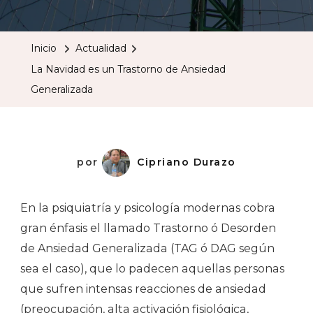
Navidad
Es
Inicio
Actualidad
Un
La Navidad es un Trastorno de Ansiedad
Trastorno
Generalizada
De
Ansiedad
Generali
por
Cipriano Durazo
En la psiquiatría y psicología modernas cobra
gran énfasis el llamado Trastorno ó Desorden
de Ansiedad Generalizada (TAG ó DAG según
sea el caso), que lo padecen aquellas personas
que sufren intensas reacciones de ansiedad
(preocupación, alta activación fisiológica,