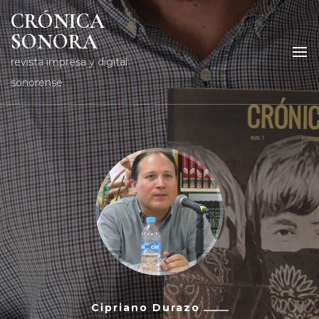
CRÓNICA
SONORA
revista impresa y digital
sonorense
Cipriano Durazo