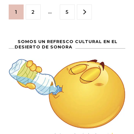
Paginación
Catafixió
Página
Página
…
Página
1
2
5
A
de
Benito
Juárez
entradas
SOMOS UN REFRESCO CULTURAL EN EL
DESIERTO DE SONORA