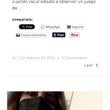
cuando vas al estadio a observar un juego
de …
Compártelo:
WhatsApp
Imprimir
Correo electrónico
En
En
1 De Febrero De 2022
0 Comentarios
«No
Leer
Me
Da
Vergüenza
Ser
Porrista
De