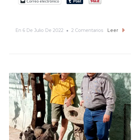
Correo electrónico
En
En
6 De Julio De 2022
2 Comentarios
Leer
“Tengo
Un
Hijo
Que
Canta
Muy
Bien,
Me
Dijo
El
Papá
De