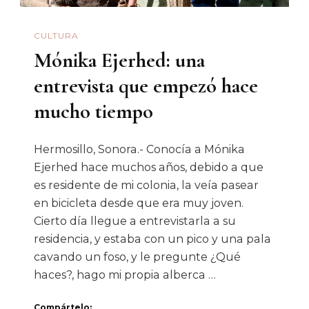
Luis
CULTURA
Miguel,
Mónika Ejerhed: una
Y
Se
entrevista que empezó hace
Lo
mucho tiempo
Presenté
Al
Hermosillo, Sonora.- Conocía a Mónika
Negro
Ejerhed hace muchos años, debido a que
Durazo;
es residente de mi colonia, la veía pasear
Pero
en bicicleta desde que era muy joven.
Lo
Cierto día llegue a entrevistarla a su
Demás
residencia, y estaba con un pico y una pala
cavando un foso, y le pregunte ¿Qué
No
haces?, hago mi propia alberca …
Es
Cierto”.
Compártelo: