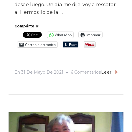
desde luego. Un día me dije, voy a rescatar
al Hermosillo de la …
Compártelo:
WhatsApp
Imprimir
Correo electrónico
En
En
31 De Mayo De 2021
6 Comentarios
Leer
El
Peronismo
Se
Acerca