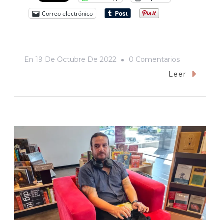
Correo electrónico
En
En
19 De Octubre De 2022
0 Comentarios
Mi
Leer
Tía
Norma
Y
Su
Desencuen
Con
Buñuel