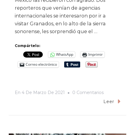
México las recibieron con agrado. Dos
reporteros que venían de agencias
internacionales se interesaron por ir a
visitar Granados, en lo alto de la sierra
sonorense, les sorprendió que el …
Compártelo:
WhatsApp
Imprimir
Correo electrónico
En
En
4 De Marzo De 2021
0 Comentarios
El
Leer
Síndrome
De
La