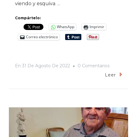
viendo y esquiva …
Compártelo:
WhatsApp
Imprimir
Correo electrónico
En
En
31 De Agosto De 2022
0 Comentarios
«Escribir
Leer
Es
Corregir».
Entrevista
Con
Franco
Félix,
El