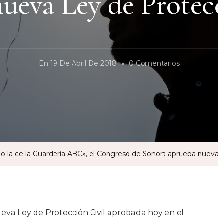
ueva Ley de Protec
En
En
19 De Abril De 2018
0 Comentarios
«Para
Prevenir
Tragedias
Como
La
De
o la de la Guardería ABC», el Congreso de Sonora aprueba nueva
La
Guardería
ABC»,
El
ueva Ley de Protección Civil aprobada hoy en el