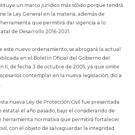
Congreso
tituye un marco jurídico más sólido porque tendrá
De
ne la Ley General en la materia, además de
Sonora
herramienta que permitirá dar vigencia a lo
Aprueba
tatal de Desarrollo 2016-2021.
Nueva
Ley
de este nuevo ordenamiento, se abrogará la actual
De
ublicada en el Boletín Oficial del Gobierno del
Protección
n II, de fecha 3 de octubre de 2005, ya que omite
Civil
cesarios contemplar en la nueva legislación, dio a
.
a esta nueva Ley de Protección Civil fue presentada
vo estatal el año pasado, bajo el considerando de
r herramienta normativa que permitirá fortalecer
ivil, con el objeto de salvaguardar la integridad