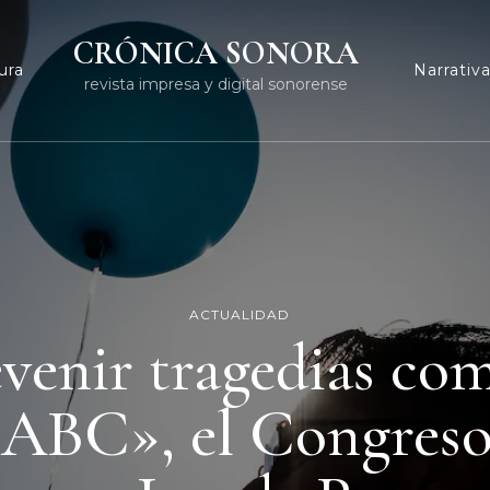
CRÓNICA SONORA
ura
Narrativ
revista impresa y digital sonorense
ACTUALIDAD
venir tragedias com
 ABC», el Congreso