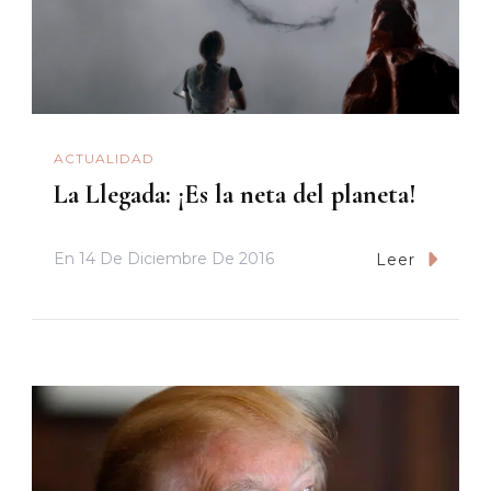
ACTUALIDAD
La Llegada: ¡Es la neta del planeta!
En
14 De Diciembre De 2016
Leer