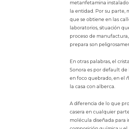
metanfetamina instalados
la entidad. Por su parte,
que se obtiene en las call
laboratorios, situación q
proceso de manufactura, l
prepara son peligrosamen
En otras palabras, el cri
Sonora es por default de l
en foco quebrado, en el
la casa con alberca.
A diferencia de lo que pr
casera en cualquier part
molécula diseñada para im
composición química y el 