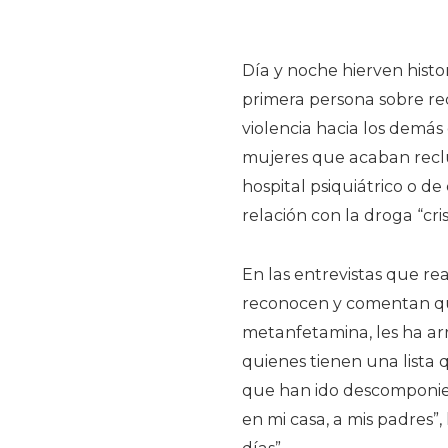
Día y noche hierven histor
primera persona sobre recu
violencia hacia los demás
mujeres que acaban reclu
hospital psiquiátrico o d
relación con la droga “cris
En las entrevistas que re
reconocen y comentan que 
metanfetamina, les ha ar
quienes tienen una lista 
que han ido descomponie
en mi casa, a mis padres”