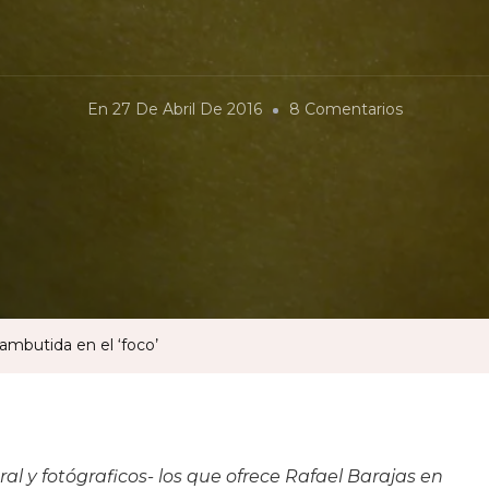
En
En
27 De Abril De 2016
8 Comentarios
Retrato
De
Una
Comunida
Zambutida
En
El
mbutida en el ‘foco’
‘foco’
ral y fotógraficos- los que ofrece Rafael Barajas en