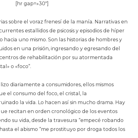
[hr gap=»30″]
ias sobre el voraz frenesí de la manía. Narrativas en
rrentes estallidos de psicosis y episodios de híper
 o hacia uno mismo. Son las historias de hombres y
idos en una prisión, ingresando y egresando del
e centros de rehabilitación por su atormentada
tal» o «foco”.
alizo diariamente a consumidores, ellos mismos
el consumo del foco, el cristal, la
ruinado la vida. Lo hacen así sin mucho drama. Hay
que recitan en orden cronológico de los eventos
ndo su vida, desde la travesura “empecé robando
, hasta el abismo “me prostituyo por droga todos los