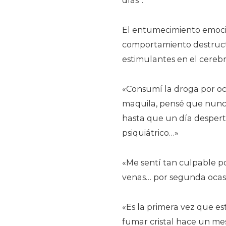
días”.
El entumecimiento emocio
comportamiento destructi
estimulantes en el cereb
«Consumí la droga por oc
maquila, pensé que nunca
hasta que un día despert
psiquiátrico…»
«Me sentí tan culpable po
venas… por segunda ocas
«Es la primera vez que e
fumar cristal hace un mes