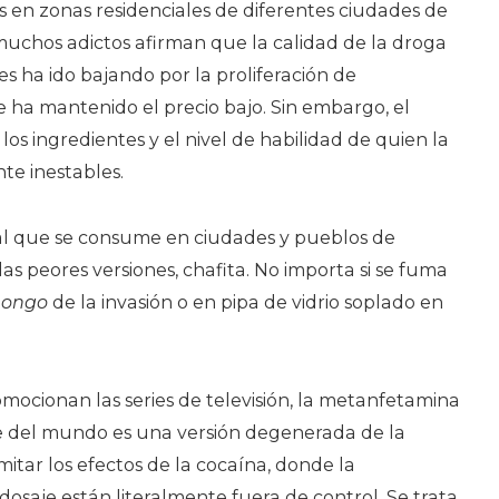
 en zonas residenciales de diferentes ciudades de
 muchos adictos afirman que la calidad de la droga
es ha ido bajando por la proliferación de
ue ha mantenido el precio bajo. Sin embargo, el
os ingredientes y el nivel de habilidad de quien la
te inestables.
stal que se consume en ciudades y pueblos de
as peores versiones, chafita. No importa si se fuma
ñongo
de la invasión o en pipa de vidrio soplado en
omocionan las series de televisión, la metanfetamina
e del mundo es una versión degenerada de la
itar los efectos de la cocaína, donde la
dosaje están literalmente fuera de control. Se trata