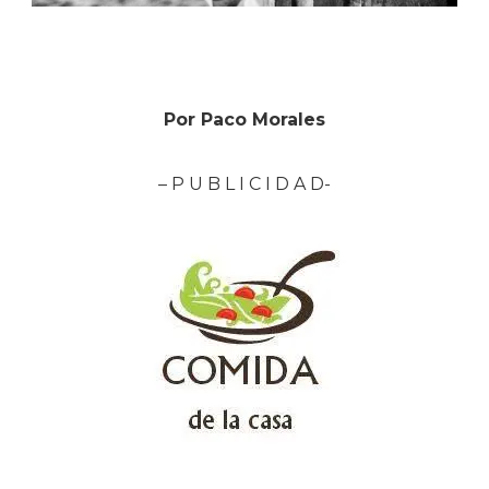
Por Paco Morales
– P U B L I C I D A D-