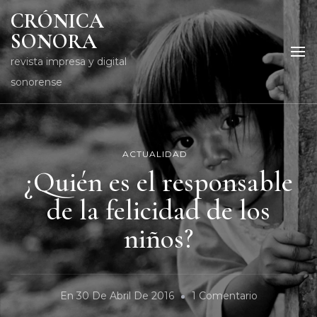
CRÓNICA
SONORA
revista impresa y digital
sonorense
ACTUALIDAD
¿Quién es el responsable
de la felicidad de los
niños?
En
En
30 De Abril De 2016
1 Comentario
¿Quién