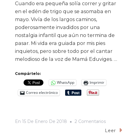
Cuando era pequeña solía correr y gritar
en el edén de trigo que se asomaba en
mayo. Vivía de los largos caminos,
poderosamente invadidos por una
nostalgia infantil que aún no termina de
pasar. Mi vida era guiada por mis pies
inquietos, pero sobre todo por el cantar
melodioso de la voz de Mamá Eduviges. …
Compártelo:
WhatsApp
Imprimir
Correo electrónico
En
En
15 De Enero De 2018
2 Comentarios
Pies
Leer