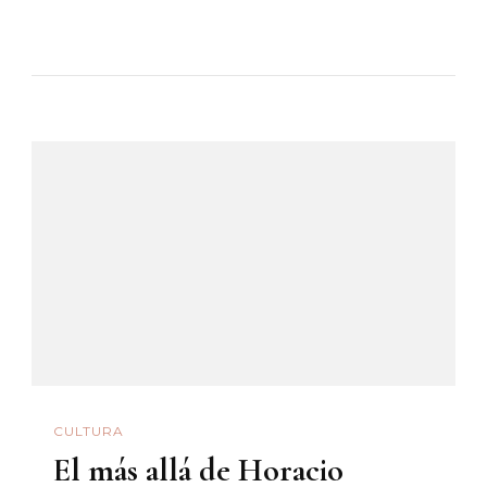
«Brincó,
Se
Atrincheró
Y
Lo
Mataron»
CULTURA
El más allá de Horacio