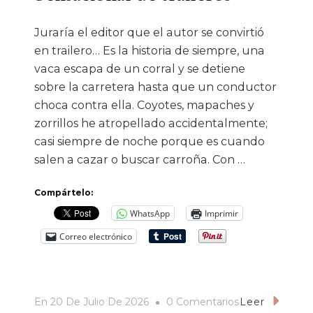
Juraría el editor que el autor se convirtió
en trailero… Es la historia de siempre, una
vaca escapa de un corral y se detiene
sobre la carretera hasta que un conductor
choca contra ella. Coyotes, mapaches y
zorrillos he atropellado accidentalmente;
casi siempre de noche porque es cuando
salen a cazar o buscar carroña. Con …
Compártelo:
WhatsApp
Imprimir
Correo electrónico
En
En
20 De Julio De 2026
0 Comentarios
Leer