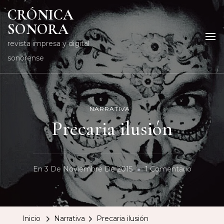
CRÓNICA
SONORA
revista impresa y digital
sonorense
NARRATIVA
Precaria ilusión
En
En
3 De Noviembre De 2015
1 Comentario
Precaria
Ilusión
Inicio
Narrativa
Precaria ilusión