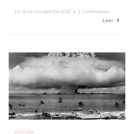
En
En
16 De Octubre De 2023
2 Comentarios
Se
Leer
Presentó
El
Noveno
«milagro»
De
CRÓNICA
SONORA
En
La
Sociedad
Sonorense
De
CULTURA
Historia