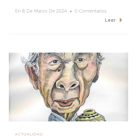
En
En
8 De Marzo De 2024
0 Comentarios
Aracely
Leer
«Chely»
Ramírez,
La
Mujer
Que
Vino
De
Oaxaca
Y
Conquistó
El
Desierto
ACTUALIDAD