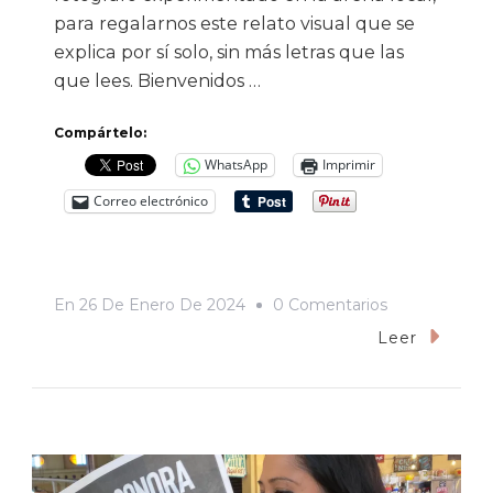
para regalarnos este relato visual que se
explica por sí solo, sin más letras que las
que lees. Bienvenidos …
Compártelo:
WhatsApp
Imprimir
Correo electrónico
En
En
26 De Enero De 2024
0 Comentarios
Crónica
Leer
Visual
De
Un
(re)encuentr