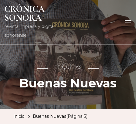
CRÓNICA
SONORA
revista impresa y digital
sonorense
ETIQUETAS
Buenas Nuevas
Inicio
Buenas Nuevas
(Página 3)