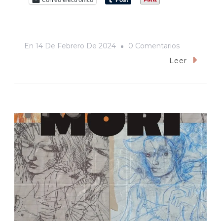
En
En
14 De Febrero De 2024
0 Comentarios
Don
Leer
Leo
Sandoval,
Un
Héroe
De
La
Cultura
Sonorense
Que
Merece
Un