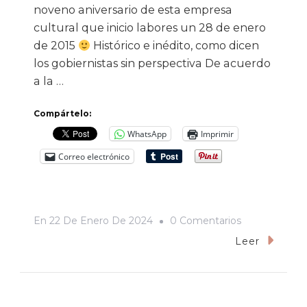
noveno aniversario de esta empresa
cultural que inicio labores un 28 de enero
de 2015
Histórico e inédito, como dicen
los gobiernistas sin perspectiva De acuerdo
a la …
Compártelo:
WhatsApp
Imprimir
Correo electrónico
En
En
22 De Enero De 2024
0 Comentarios
Lo
Leer
Que
CRÓNICA
SONORA