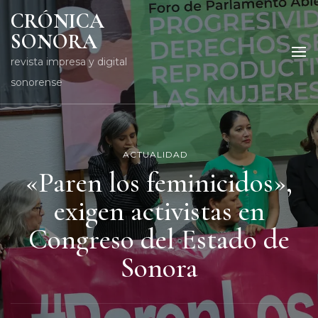
CRÓNICA
SONORA
revista impresa y digital
sonorense
ACTUALIDAD
«Paren los feminicidos»,
exigen activistas en
Congreso del Estado de
Sonora