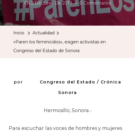
En
En
2 De Junio De 2019
0 Comentarios
«Paren
Los
Feminicidos
Inicio
Actualidad
Exigen
«Paren los feminicidos», exigen activistas en
Activistas
Congreso del Estado de Sonora
En
Congreso
Del
Estado
por
Congreso del Estado / Crónica
De
Sonora
Sonora
Hermosillo, Sonora.-
Para escuchar las voces de hombres y mujeres