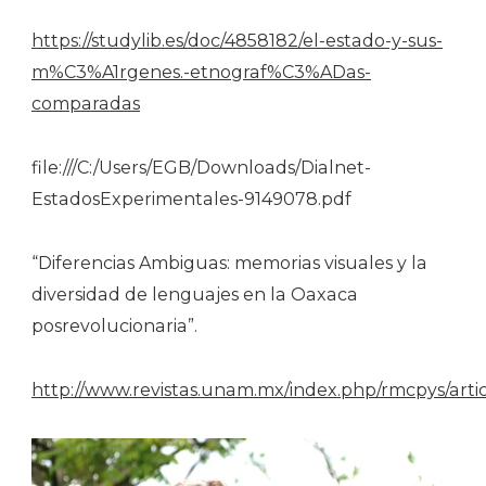
https://studylib.es/doc/4858182/el-estado-y-sus-
m%C3%A1rgenes.-etnograf%C3%ADas-
comparadas
file:///C:/Users/EGB/Downloads/Dialnet-
EstadosExperimentales-9149078.pdf
“Diferencias Ambiguas: memorias visuales y la
diversidad de lenguajes en la Oaxaca
posrevolucionaria”.
http://www.revistas.unam.mx/index.php/rmcpys/arti