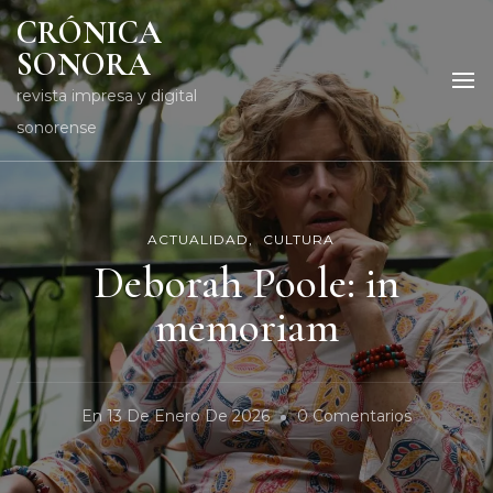
CRÓNICA
SONORA
revista impresa y digital
sonorense
ACTUALIDAD
CULTURA
Deborah Poole: in
memoriam
En
En
13 De Enero De 2026
0 Comentarios
Deborah
Poole: