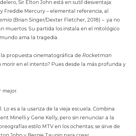
elero, Sir Elton John está en sutil desventaja:
y Freddie Mercury – elemental referencia, al
emia
(Brian Singer/Dexter Fletcher, 2018) –
ya no
n muertos. Su partida los instala en el mitológico
 mundo ama la tragedia.
la propuesta cinematográfica de
Rocketman
in morir en el intento? Pues desde la más profunda y
r mejor.
. Lo es a la usanza de la vieja escuela. Combina
nt Minelli y Gene Kelly, pero sin renunciar a la
reografías estilo MTV en los ochentas; se sirve de
lton John y Bernie Taupin para crear