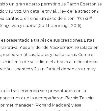
a sido un gran acierto permitir que Taron Egerton se
 y su voz. Un detalle trivial, ¿ley de la atracción?:
ía cantado, en cine, un éxito de Elton:
“I’m still
Sing, ¡ven y canta!
(Garth Jennings, 2016).
 es presentado a través de sus creaciones. Éstas
narrativa. Y es ahí donde
Rocketman
se solaza en
s, melodramáticas, fáciles y hasta cursis. Como el
un intento de suicidio, o el abrazo al niño interior.
ección. Liberace y Juan Gabriel deben estar muy
o a la trascendencia son presentados con la
 monstruos que lo acompañaron. Bernie Taupin
el primer manager (Richard Madden) y ese