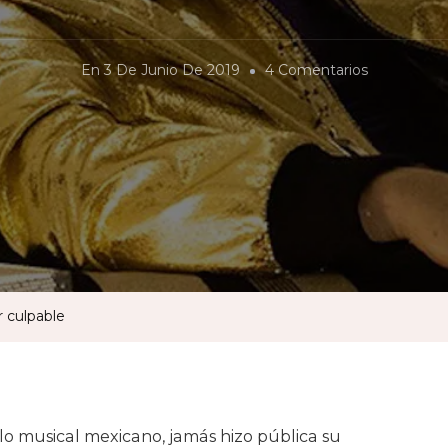
En
En
3 De Junio De 2019
4 Comentarios
«Rocketma
Un
Enorme
Placer
Culpable
 culpable
lo musical mexicano, jamás hizo pública su