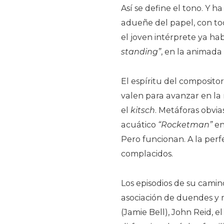
Así se define el tono. Y h
adueñe del papel, con todo
el joven intérprete ya hab
standing”
, en la animada
El espíritu del compositor
valen para avanzar en la 
el
kitsch
. Metáforas obvia
acuático
“Rocketman”
en 
Pero funcionan. A la perf
complacidos.
Los episodios de su camin
asociación de duendes y
(Jamie Bell), John Reid, 