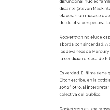
disfuncional núcleo famil
distante (Steven Mackint
elaboran un mosaico que 
desde otra perspectiva, l
Rocketman
no elude cap
aborda con sinceridad. A 
los devaneos de Mercury 
la condición erótica de E
Es verdad. El filme tiene
Elton escribe, en la coti
song”
; otro, al interpreta
colectiva del público.
Rocketman
es una rapsod