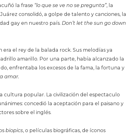
 acuñó la frase
“lo que se ve no se pregunta”
, la
 Juárez consolidó, a golpe de talento y canciones, la
nidad gay en nuestro país.
Don’t let the sun go down
n era el rey de la balada rock. Sus melodías ya
adrillo amarillo. Por una parte, había alcanzado la
ado, enfrentaba los excesos de la fama, la fortuna y
ra amar.
cultura popular. La civilización del espectaculo
unánimes: concedió la aceptación para el paisano y
tores sobre el inglés.
los
biopics
, o películas biográficas, de íconos