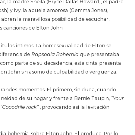
iar, la madre Sheila (Bryce Dallas Howard), el padre
osh) y Ivy, la abuela amorosa (Gemma Jones),
abren la maravillosa posibilidad de escuchar,
as canciones de Elton John.
ítulos íntimos. La homosexualidad de Elton se
diferencia de
Rapsodia Bohemia
que presentaba
como parte de su decadencia, esta cinta presenta
lton John sin asomo de culpabilidad o vergüenza.
 grandes momentos. El primero, sin duda, cuando
dianeidad de su hogar y frente a Bernie Taupin,
“Your
r
“Cocodrile rock”
, provocando así la levitación
ia bohemia, sobre Elton John. Él produce. Por lo