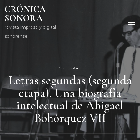
CRÓNICA
SONORA
revista impresa y digital
sonorense
CULTURA
Letras segundas (segunda
etapa). Una biografía
intelectual de Abigael
Bohórquez VII