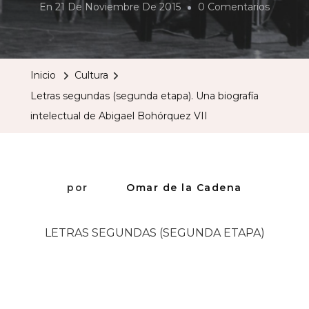
En
En
21 De Noviembre De 2015
0 Comentarios
Letras
Segund
(segun
Inicio
Cultura
Etapa).
Letras segundas (segunda etapa). Una biografía
Una
intelectual de Abigael Bohórquez VII
Biografí
Intelect
De
Abigael
por
Omar de la Cadena
Bohórq
VII
LETRAS SEGUNDAS (SEGUNDA ETAPA)