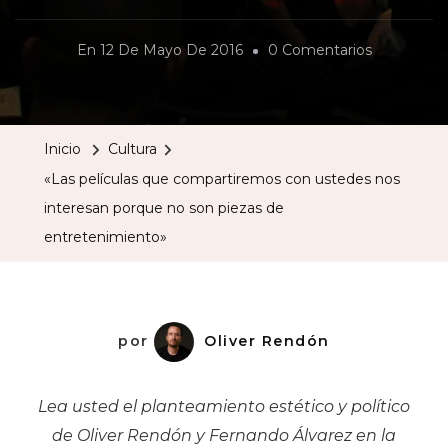
En
En
12 De Mayo De 2016
0 Comentarios
«Las
Películas
Que
Inicio
Cultura
Compartir
«Las películas que compartiremos con ustedes nos
Con
interesan porque no son piezas de
Ustedes
entretenimiento»
Nos
Interesan
Porque
No
por
Oliver Rendón
Son
Piezas
Lea usted el planteamiento estético y político
De
de Oliver Rendón y Fernando Álvarez en la