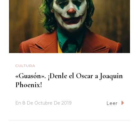
CULTURA
«Guasón». ¡Denle el Oscar a Joaquin
Phoenix!
En
8 De Octubre De 2019
Leer