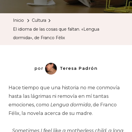
Idioma
De
Inicio
Cultura
Las
El idioma de las cosas que faltan. «Lengua
Cosas
dormida», de Franco Félix
Que
Faltan.
«Lengua
Dormida»,
por
Teresa Padrón
De
Franco
Hace tiempo que una historia no me conmovía
Félix
hasta las lágrimas ni removía en mí tantas
emociones, como
Lengua dormida
, de Franco
Félix, la novela acerca de su madre.
Sometimes I feel like a motherless child, a long